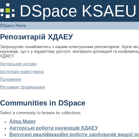
DSpace Home
DSpace KSAEU
DSpace Home
Репозитарій ХДАЕУ
Запрошуємо ознайомитись з нашим електронним репозитарієм. Архів місти
науковців, що є у відкритому доступі, матеріали доповідей та конференці
ХДАЕУ.
Авторський договір
Інструкція користувача
Положення
Регламент формування
Communities in DSpace
Select a community to browse its collections.
Alma Mater
Авторські роботи науковців ХДАЕУ
Випускні кваліфікаційні роботи здобувачів вищої о