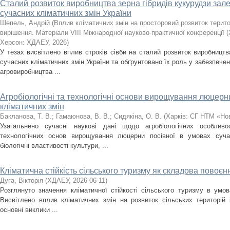
Сталий розвиток виробництва зерна гібридів кукурудзи зале
сучасних кліматичних змін України
Шепель, Андрій
(
Вплив кліматичних змін на просторовий розвиток терито
вирішення. Матеріали VIII Міжнародної науково-практичної конференції (
Херсон: ХДАЕУ
,
2026
)
У тезах висвітлено вплив строків сівби на сталий розвиток виробництв
сучасних кліматичних змін України та обґрунтовано їх роль у забезпеченн
агровиробництва ...
Агробіологічні та технологічні основи вирощування люцерн
кліматичних змін
Бакланова, Т. В.
;
Гамаюнова, В. В.
;
Сидякіна, О. В.
(
Харків: СГ НТМ «Но
Узагальнено сучасні наукові дані щодо агробіологічних особливо
технологічних основ вирощування люцерни посівної в умовах сучас
біологічні властивості культури, ...
Кліматична стійкість сільського туризму як складова повоє
Дуга, Вікторія
(
ХДАЕУ
,
2026-06-11
)
Розглянуто значення кліматичної стійкості сільського туризму в умов
Висвітлено вплив кліматичних змін на розвиток сільських територій і
основні виклики ...