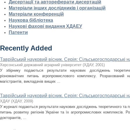
Дисертації та автореферати дисертацій
Матеріали інших дослідників і організацій
Матеріали конференцій
Наукова бібліотека
Наукові фахові видання ХДАЕУ
Патенти
Recently Added
Таврійський науковий вісник. Серія: Сільськогосподарські 
Херсонський державний аграрний університет
(
ХДАУ
,
2001
)
У збірнику подаються результати наукових досліджень теоретич
різноманітних питань агропромислового комплексу. Розрахований на 
магістрантів, викладачів вищих ...
Таврійський науковий вісник. Серія: Сільськогосподарські 
ХДАУ
(
ХДАУ
,
2009
)
У журналі подаються результати наукових досліджень теоретичного та пр
питань розвитку регіонів України та їх агропромислових комплексів. Ро
докторантів, ...