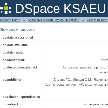
Авторське право на твір.
DSpace KSAEU
DSpace Home
→
Авторські роботи науковців ХДАЕУ
→
Статті та тези
Show simple item record
dc.date.accessioned
dc.date.available
dc.date.issued
dc.identifier.uri
http:
dc.description.abstract
Авторське право на твір. Ком
харак
dc.publisher
Димова Г.О., Лобода О.М., Ларченко 
Комп’ютерна програма «Розрахунок харак
dc.relation.ispartofseries
dc.subject
Розрахунок хара