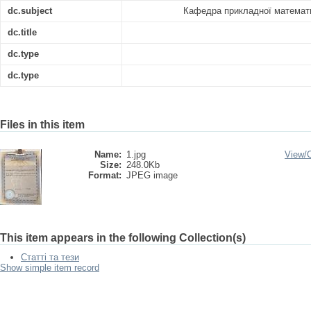
dc.subject
Кафедра прикладної математик
dc.title
dc.type
dc.type
Files in this item
Name:
1.jpg
View/
Size:
248.0Kb
Format:
JPEG image
This item appears in the following Collection(s)
Статті та тези
Show simple item record