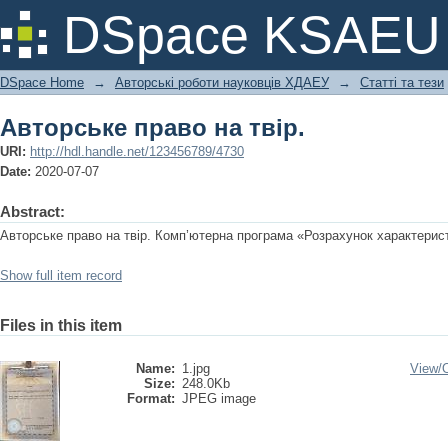
Авторське право на твір.
DSpace KSAEU
DSpace Home
→
Авторські роботи науковців ХДАЕУ
→
Статті та тези
Авторське право на твір.
URI:
http://hdl.handle.net/123456789/4730
Date:
2020-07-07
Abstract:
Авторське право на твір. Комп’ютерна програма «Розрахунок характери
Show full item record
Files in this item
Name:
1.jpg
View/
Size:
248.0Kb
Format:
JPEG image