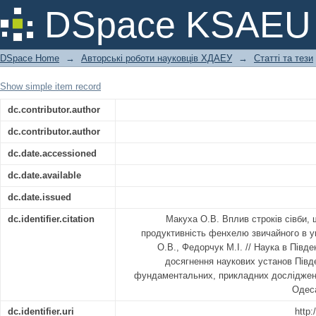
Вплив строків сівби, ширини мі
DSpace KSAEU
фенхелю звичайного в умовах півдн
DSpace Home
→
Авторські роботи науковців ХДАЕУ
→
Статті та тези
Show simple item record
dc.contributor.author
dc.contributor.author
dc.date.accessioned
dc.date.available
dc.date.issued
dc.identifier.citation
Макуха О.В. Вплив строків сівби,
продуктивність фенхелю звичайного в у
О.В., Федорчук М.І. // Наука в Півде
досягнення наукових установ Півде
фундаментальних, прикладних досліджень 
Одеса
dc.identifier.uri
http: