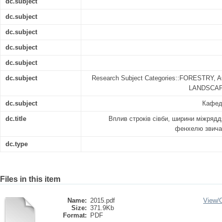
dc.subject
dc.subject
dc.subject
dc.subject
dc.subject
dc.subject
Research Subject Categories::FORESTRY
LANDSCAPE
dc.subject
Кафедр
dc.title
Вплив строків сівби, ширини міжрядд
фенхелю звичай
dc.type
Files in this item
Name:
2015.pdf
View/
Size:
371.9Kb
Format:
PDF