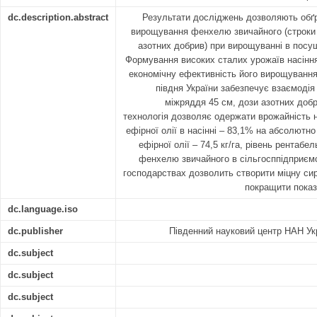
dc.description.abstract
Результати досліджень дозволяють обґр
вирощування фенхелю звичайного (строки 
азотних добрив) при вирощуванні в посу
Формування високих сталих урожаїв насінн
економічну ефективність його вирощування
півдня України забезпечує взаємодія
міжряддя 45 см, дози азотних добр
технологія дозволяє одержати врожайність нас
ефірної олії в насінні – 83,1% на абсолютн
ефірної олії – 74,5 кг/га, рівень рентаб
фенхелю звичайного в сільгосппідприєм
господарствах дозволить створити міцну сиро
покращити показн
dc.language.iso
dc.publisher
Південний науковий центр НАН Ук
dc.subject
dc.subject
dc.subject