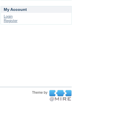
My Account
Login
Register
Theme by