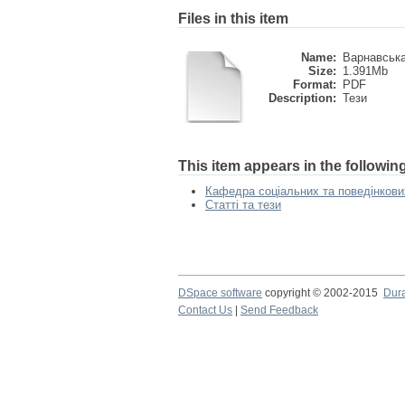
Files in this item
Name:
Варнавська
Size:
1.391Mb
Format:
PDF
Description:
Тези
This item appears in the following
Кафедра соціальних та поведінкови
Статті та тези
DSpace software
copyright © 2002-2015
Dur
Contact Us
|
Send Feedback