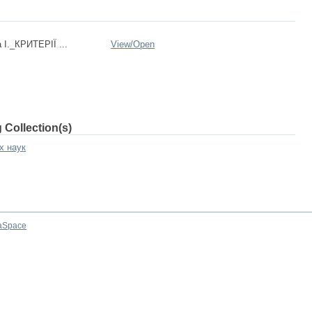
 І._КРИТЕРІЇ ...
View/
Open
 Collection(s)
х наук
aSpace