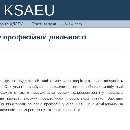
у професійній діяльності
e KSAEU
ковців ХДАЕУ
→
Статті та тези
→
View Item
у професійній діяльності
 ще на студентській лаві та частково зберігають свою значущість
ті. Опитування здобувачів показують, що в образах майбутньої
еважають такі її найважливіші ознаки: самореалізація у професії;
шна кар'єра; високий професійний і соціальний статус. Важливо
ної винагороди за свою професійну діяльність не є домінуючим за
обувачів – самореалізація та професіоналізм.