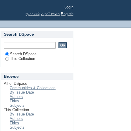
Login
русский
українська
English
Search DSpace
Search DSpace
This Collection
Browse
All of DSpace
Communities & Collections
By Issue Date
Authors
Titles
Subjects
This Collection
By Issue Date
Authors
Titles
Subjects