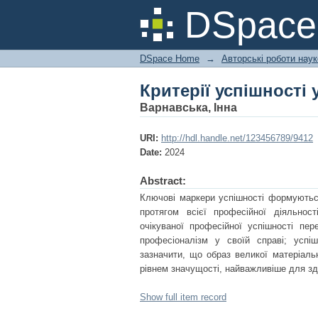
Критерії успішності 
DSpac
DSpace Home
→
Авторські роботи нау
Критерії успішності 
Варнавська, Інна
URI:
http://hdl.handle.net/123456789/9412
Date:
2024
Abstract:
Ключові маркери успішності формуються
протягом всієї професійної діяльнос
очікуваної професійної успішності пер
професіоналізм у своїй справі; успі
зазначити, що образ великої матеріаль
рівнем значущості, найважливіше для зд
Show full item record