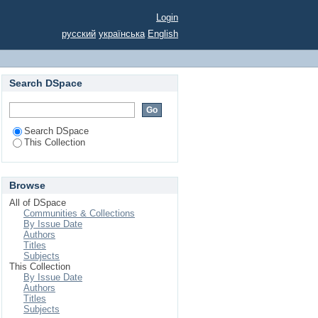
терського обліку в
Login
русский
українська
English
Search DSpace
Search DSpace
This Collection
Browse
All of DSpace
Communities & Collections
By Issue Date
Authors
Titles
Subjects
This Collection
By Issue Date
Authors
Titles
Subjects