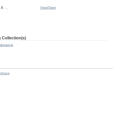
В. ...
View/
Open
 Collection(s)
фінансів
aSpace