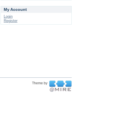
My Account
Login
Register
Theme by