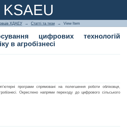
ування цифрових технологій бухгал
e KSAEU
ковців ХДАЕУ
→
Статті та тези
→
View Item
осування цифрових технологій
ку в агробізнесі
мп’ютерні програми спрямовані на полегшення роботи обліковця,
гробізнесі. Окреслено напрями переходу до цифрового сільського