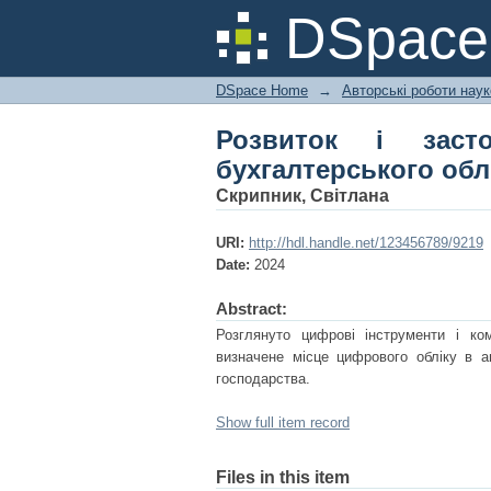
Розвиток і застос
DSpac
агробізнесі
DSpace Home
→
Авторські роботи нау
Розвиток і заст
бухгалтерського облі
Скрипник, Світлана
URI:
http://hdl.handle.net/123456789/9219
Date:
2024
Abstract:
Розглянуто цифрові інструменти і ко
визначене місце цифрового обліку в а
господарства.
Show full item record
Files in this item