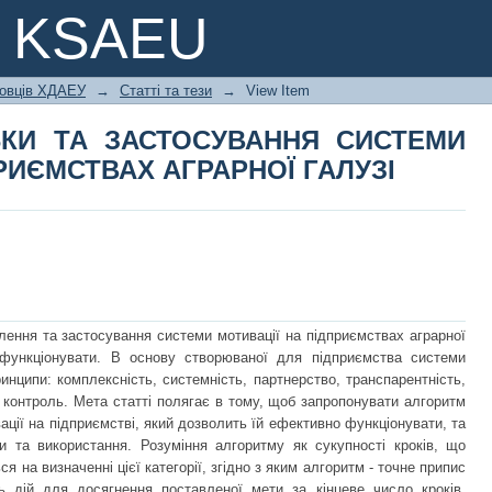
БКИ ТА ЗАСТОСУВАННЯ СИСТЕ
e KSAEU
АРНОЇ ГАЛУЗІ
ковців ХДАЕУ
→
Статті та тези
→
View Item
КИ ТА ЗАСТОСУВАННЯ СИСТЕМИ
РИЄМСТВАХ АГРАРНОЇ ГАЛУЗІ
лення та застосування системи мотивації на підприємствах аграрної
функціонувати. В основу створюваної для підприємства системи
инципи: комплексність, системність, партнерство, транспарентність,
і контроль. Мета статті полягає в тому, щоб запропонувати алгоритм
ції на підприємстві, який дозволить їй ефективно функціонувати, та
и та використання. Розуміння алгоритму як сукупності кроків, що
 на визначенні цієї категорії, згідно з яким алгоритм - точне припис
ь дій для досягнення поставленої мети за кінцеве число кроків.