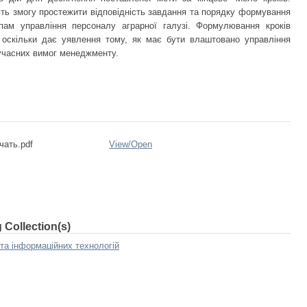
ють змогу простежити відповідність завдання та порядку формування
пам управління персоналу аграрної галузі. Формулювання кроків
, оскільки дає уявлення тому, як має бути влаштовано управління
сучасних вимог менеджменту.
чать.pdf
View/
Open
 Collection(s)
а інформаційних технологій