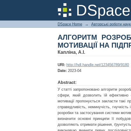
АЛГОРИТМ РОЗРО
DSpac
ПІДПРИЄМСТВАХ АГР
DSpace Home
→
Авторські роботи нау
АЛГОРИТМ РОЗРОБ
МОТИВАЦІЇ НА ПІДП
Капліна, А.І.
URI:
http://hdl.handle.net/123456789/9180
Date:
2023-04
Abstract:
У статті запропоновано алгоритм розроб
сфери, який дозволить їй ефективно 
мотивації пропонується закласти такі пр
справедливість, неминучість, гнучкість 
розробки та застосування системи мотива
визначити основні принципи її побудов
дозволяють отримати рішення, ґрунтується
виконавцю вчинити певну послідовніст