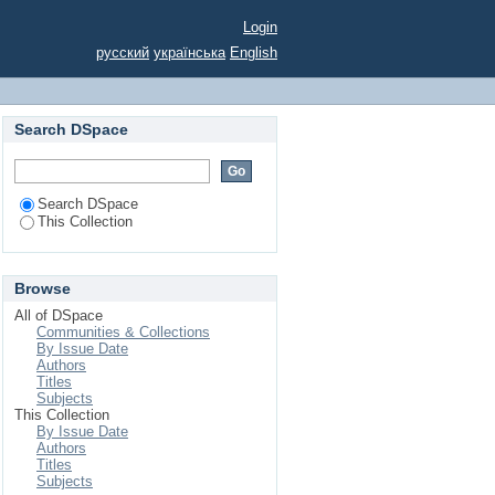
МИ МОТИВАЦІЇ НА
Login
русский
українська
English
Search DSpace
Search DSpace
This Collection
Browse
All of DSpace
Communities & Collections
By Issue Date
Authors
Titles
Subjects
This Collection
By Issue Date
Authors
Titles
Subjects