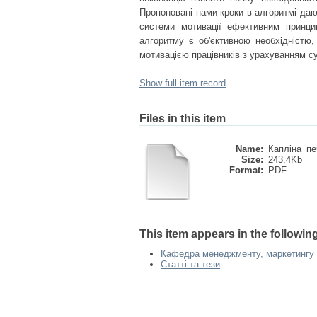
Пропоновані нами кроки в алгоритмі да
системи мотивації ефективним принци
алгоритму є об'єктивною необхідністю
мотивацією працівників з урахуванням 
Show full item record
Files in this item
Name:
Капліна_пе
Size:
243.4Kb
Format:
PDF
This item appears in the following
Кафедра менеджменту, маркетингу т
Статті та тези