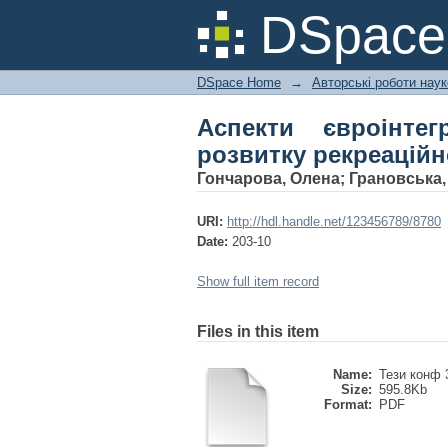
Аспекти євроінтег
DSpac
туристичної сфери
DSpace Home
→
Авторські роботи нау
Аспекти євроінтег
розвитку рекреацій
Гончарова, Олена
;
Грановська,
URI:
http://hdl.handle.net/123456789/8780
Date:
203-10
Show full item record
Files in this item
Name:
Тези конф 3
Size:
595.8Kb
Format:
PDF