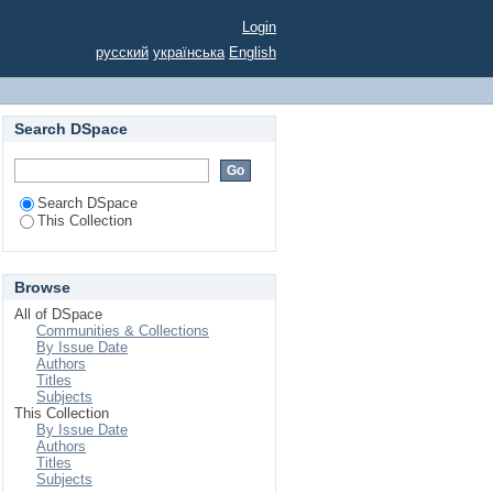
витку рекреаційно-
Login
русский
українська
English
Search DSpace
Search DSpace
This Collection
Browse
All of DSpace
Communities & Collections
By Issue Date
Authors
Titles
Subjects
This Collection
By Issue Date
Authors
Titles
Subjects