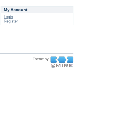
My Account
Login
Register
Theme by