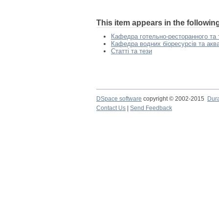
This item appears in the following
Кафедра готельно-ресторанного та 
Кафедра водних біоресурсів та акв
Статті та тези
DSpace software
copyright © 2002-2015
Dur
Contact Us
|
Send Feedback