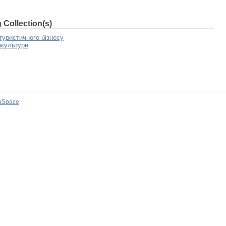
 Collection(s)
туристичного бізнесу
акультури
aSpace