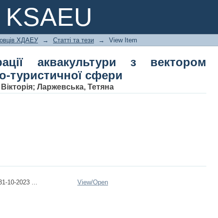
рації аквакультури з вектором роз
e KSAEU
ковців ХДАЕУ
→
Статті та тези
→
View Item
рації аквакультури з вектором
но-туристичної сфери
 Вікторія
;
Ларжевська, Тетяна
1-10-2023 ...
View/
Open