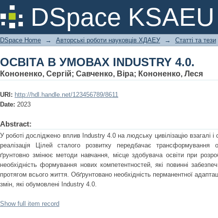
ОСВІТА В УМОВАХ INDUSTRY 4.0.
DSpace KSAEU
DSpace Home
→
Авторські роботи науковців ХДАЕУ
→
Статті та тези
ОСВІТА В УМОВАХ INDUSTRY 4.0.
Кононенко, Сергій
;
Савченко, Віра
;
Кононенко, Леся
URI:
http://hdl.handle.net/123456789/8611
Date:
2023
Abstract:
У роботі досліджено вплив Industry 4.0 на людську цивілізацію взагалі і
реалізація Цілей сталого розвитку передбачає трансформування о
ґрунтовно змінює методи навчання, місце здобувача освіти при розр
необхідність формування нових компетентностей, які повинні забезпеч
протягом всього життя. Обґрунтовано необхідність перманентної адаптац
змін, які обумовлені Industry 4.0.
Show full item record