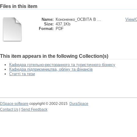
Files in this item
Name:
Кононенко_ОСВІТА В ...
View/
Size:
437.1Kb
Format:
PDF
This item appears in the following Collection(s)
Кафедра готельно-ресторанного та туристичного бізнесу
Кафедра підприємництва, обліку та фінансів
Статті та тези
DSpace software
copyright © 2002-2015
DuraSpace
Contact Us
|
Send Feedback