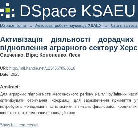
Активізація діяльності дорадчих
DSpace KSAEU
сектору Херсонського регіону
DSpace Home
→
Авторські роботи науковців ХДАЕУ
→
Статті та тези
Активізація діяльності дорадч
відновлення аграрного сектору Херс
Савченко, Віра
;
Кононенко, Леся
URI:
http://hdl.handle.net/123456789/8610
Date:
2023
Abstract:
Для аграрних підприємств Херсонського регіону на тлі руйнівних наслід
оптимізувати отримання інформації для забезпечення прийняття уп
потребують менеджмент та власники з питань фінансових, кредитних 
інвесторів, технологічних інновацій тощо
Show full item record