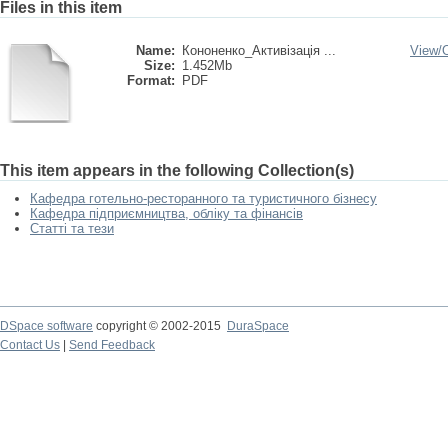
Files in this item
Name:
Кононенко_Активізація ...
View/
Size:
1.452Mb
Format:
PDF
This item appears in the following Collection(s)
Кафедра готельно-ресторанного та туристичного бізнесу
Кафедра підприємництва, обліку та фінансів
Статті та тези
DSpace software
copyright © 2002-2015
DuraSpace
Contact Us
|
Send Feedback