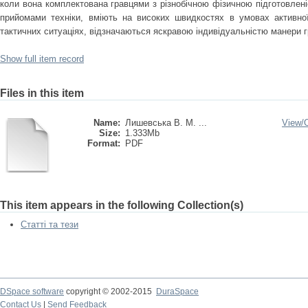
коли вона комплектована гравцями з різнобічною фізичною підготовлен
прийомами техніки, вміють на високих швидкостях в умовах активної
тактичних ситуаціях, відзначаються яскравою індивідуальністю манери г
Show full item record
Files in this item
Name:
Лишевська В. М. ...
View/
Size:
1.333Mb
Format:
PDF
This item appears in the following Collection(s)
Статті та тези
DSpace software
copyright © 2002-2015
DuraSpace
Contact Us
|
Send Feedback