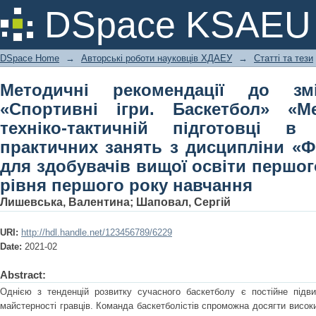
Методичні рекомендації до змістов
DSpace KSAEU
«Методика навчання техніко-так
практичних занять з дисципліни «Ф
DSpace Home
→
Авторські роботи науковців ХДАЕУ
→
Статті та тези
освіти першого (бакалаврського) рі
Методичні рекомендації до змі
«Спортивні ігри. Баскетбол» «М
техніко-тактичній підготовці в
практичних занять з дисципліни «Ф
для здобувачів вищої освіти першог
рівня першого року навчання
Лишевська, Валентина
;
Шаповал, Сергій
URI:
http://hdl.handle.net/123456789/6229
Date:
2021-02
Abstract:
Однією з тенденцій розвитку сучасного баскетболу є постійне підви
майстерності гравців. Команда баскетболістів спроможна досягти високи