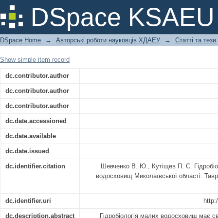
Гідробіологічна характеристика мал
DSpace KSAEU
DSpace Home
→
Авторські роботи науковців ХДАЕУ
→
Статті та тези
Show simple item record
dc.contributor.author
dc.contributor.author
dc.contributor.author
dc.date.accessioned
dc.date.available
dc.date.issued
dc.identifier.citation
Шевченко В. Ю., Кутіщев П. С. Гідробі
водосховищ Миколаївської області. Таврі
dc.identifier.uri
http:
dc.description.abstract
Гідробіологія малих водосховищ має свої