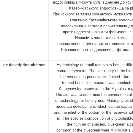
водосховища можуть бути віднесені до гру
Катеринівського водосховища за рі
Явкінського за таким зообентосу може бут
глибиною Катеринівського водосх
водосховищ є загалом сприятливою для
проте недостатньою для формування м
Наявність залишкових біомас ко
впровадження ефективних споживачів із м
Ключові слова: водосховища, фітоплан
dc.description.abstract
Hydrobiology of small reservoirs has its dif
natural reservoirs. The peculiarity of the hyd
the reservoir is periodically drained. Due to
formed here. The research was conducte
Katerynivsky reservoirs in the Mykolaiv re
The aim was to determine the environmental
of technology for fishery use. Macrophytes of
moderate development, which can be explaine
and the relief of the bottom of the reservoir w
m. The species composition of phytoplankton
the number of species, blue-green alga
common of the bluegreen were Mikrocystis, 