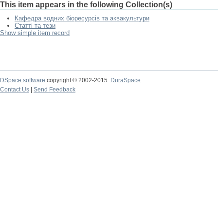
This item appears in the following Collection(s)
Кафедра водних біоресурсів та аквакультури
Статті та тези
Show simple item record
DSpace software
copyright © 2002-2015
DuraSpace
Contact Us
|
Send Feedback