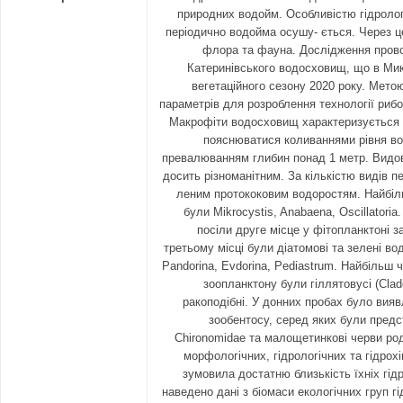
природних водойм. Особливістю гідролог
періодично водойма осушу- ється. Через 
флора та фауна. Дослідження прово
Катеринівського водосховищ, що в Мико
вегетаційного сезону 2020 року. Мето
параметрів для розроблення технології риб
Макрофіти водосховищ характеризується 
пояснюватися коливаннями рівня во
превалюванням глибин понад 1 метр. Видов
досить різноманітним. За кількістю видів п
леним протококовим водоростям. Найбіл
були Mikrocystis, Anabaena, Oscillatoria
посіли друге місце у фітопланктоні з
третьому місці були діатомові та зелені во
Pandorina, Evdorina, Pediastrum. Найбільш 
зоопланктону були гіллятовусі (Clad
ракоподібні. У донних пробах було вияв
зообентосу, серед яких були пред
Chironomidae та малощетинкові черви роди
морфологічних, гідрологічних та гідрох
зумовила достатню близькість їхніх гідр
наведено дані з біомаси екологічних груп г