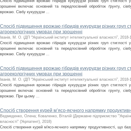
Спосіб підвищення врожаю гібридів кукурудзи різних груп стиглості у
зрошенні включає основний та передпосівний обробіток ґрунту, сівб
врожаю. Сівбу кукурудзи ...
Спосіб підвищення врожаю гібридів кукурудзи різних груп ст
агроекологічних умовах при зрошенні
Іванів, М. О.
(
ДП “Український інститут інтелектуальної власності”
,
2018-
Спосіб підвищення врожаю гібридів кукурудзи різних груп стиглості у
зрошенні включає основний та передпосівний обробіток грунту, сівб
врожаю. Сівбу кукурудзи ...
Спосіб підвищення врожаю гібридів кукурудзи різних груп ст
агроекологічних умовах при зрошенні
Іванів, М. О.
(
ДП “Український інститут інтелектуальної власності”
,
2018-
Спосіб підвищення врожаю гібридів кукурудзи різних груп стиглості у
зрошенні включає основний та передпосівний обробіток грунту, сівб
врожаю. При цьому ...
Спосіб створення курей м’ясо-яєчного напрямку продуктивн
Ведмеденко, Олена
;
Коваленко, Віталій
(
Державне підприємство "Українс
власності" (Укрпатент)
,
2018
)
Спосіб створення курей м'ясо-яєчного напрямку продуктивності, що ба