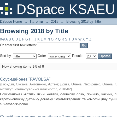
Browsing 2018 by Title
DSpace KSAEU
DSpace Home
→
Патенти
→
2018
→
Browsing 2018 by Title
Browsing 2018 by Title
0-9
A
B
C
D
E
F
G
H
I
J
K
L
M
N
O
P
Q
R
S
T
U
V
W
X
Y
Z
Or enter first few letters:
Sort by:
Order:
Results:
Now showing items 1-8 of 8
Соус-майонез "FAVOLSA"
Дзюндзя, Оксана
;
Антоненко, Артем
;
Довга, Олена
;
Лефіренко, Олена
;
К
інститут інтелектуальної власності”
,
2018-02
)
Соус-майонез містить яєчні жовтки, оливкову олію, гірчицю, часник, с
каротиновмісну дієтичну добавку "Мультикаренол" та композиційну сумі
з білково-жирової ...
Спосіб виготовлення ковбаси «Перепелино-делікатесна»