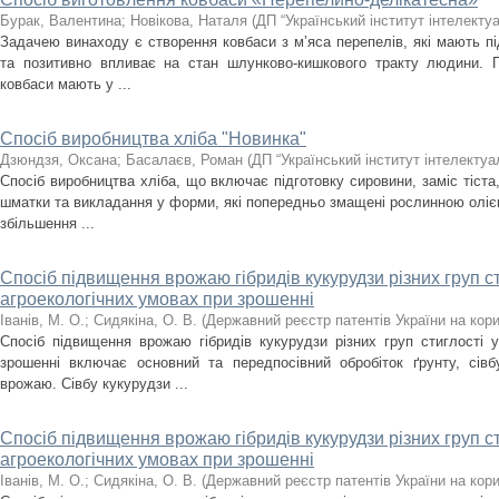
Бурак, Валентина
;
Новікова, Наталя
(
ДП “Український інститут інтелекту
Задачею винаходу є створення ковбаси з м’яса перепелів, які мають під
та позитивно впливає на стан шлунково-кишкового тракту людини. 
ковбаси мають у ...
Спосіб виробництва хліба "Новинка"
Дзюндзя, Оксана
;
Басалаєв, Роман
(
ДП “Український інститут інтелектуа
Спосіб виробництва хліба, що включає підготовку сировини, заміс тіста,
шматки та викладання у форми, які попередньо змащені рослинною оліє
збільшення ...
Спосіб підвищення врожаю гібридів кукурудзи різних груп ст
агроекологічних умовах при зрошенні
Іванів, М. О.
;
Сидякіна, О. В.
(
Державний реєстр патентів України на кори
Спосіб підвищення врожаю гібридів кукурудзи різних груп стиглості у
зрошенні включає основний та передпосівний обробіток ґрунту, сівб
врожаю. Сівбу кукурудзи ...
Спосіб підвищення врожаю гібридів кукурудзи різних груп ст
агроекологічних умовах при зрошенні
Іванів, М. О.
;
Сидякіна, О. В.
(
Державний реєстр патентів України на кори