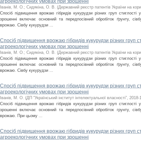
агроекологічних умовах при зрошенні
Іванів, М. О.
;
Сидякіна, О. В.
(
Державний реєстр патентів України на кори
Спосіб підвищення врожаю гібридів кукурудзи різних груп стиглості у
зрошенні включає основний та передпосівний обробіток ґрунту, сівб
врожаю. Сівбу кукурудзи ...
Спосіб підвищення врожаю гібридів кукурудзи різних груп ст
агроекологічних умовах при зрошенні
Іванів, М. О.
;
Сидякіна, О. В.
(
Державний реєстр патентів України на кори
Спосіб підвищення врожаю гібридів кукурудзи різних груп стиглості у
зрошенні включає основний та передпосівний обробіток ґрунту, сівб
врожаю. Сівбу кукурудзи ...
Спосіб підвищення врожаю гібридів кукурудзи різних груп ст
агроекологічних умовах при зрошенні
Іванів, М. О.
(
ДП “Український інститут інтелектуальної власності”
,
2018-
Спосіб підвищення врожаю гібридів кукурудзи різних груп стиглості у
зрошенні включає основний та передпосівний обробіток грунту, сівб
врожаю. При цьому ...
Спосіб підвищення врожаю гібридів кукурудзи різних груп ст
агроекологічних умовах при зрошенні