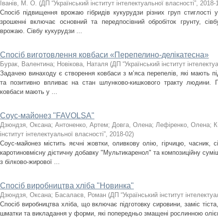
Іванів, М. О.
(
ДП “Український інститут інтелектуальної власності”
,
2018-
Спосіб підвищення врожаю гібридів кукурудзи різних груп стиглості у
зрошенні включає основний та передпосівний обробіток грунту, сівб
врожаю. Сівбу кукурудзи ...
Спосіб виготовлення ковбаси «Перепелино-делікатесна»
Бурак, Валентина
;
Новікова, Наталя
(
ДП “Український інститут інтелекту
Задачею винаходу є створення ковбаси з м’яса перепелів, які мають під
та позитивно впливає на стан шлунково-кишкового тракту людини. 
ковбаси мають у ...
Соус-майонез "FAVOLSA"
Дзюндзя, Оксана
;
Антоненко, Артем
;
Довга, Олена
;
Лефіренко, Олена
;
К
інститут інтелектуальної власності”
,
2018-02
)
Соус-майонез містить яєчні жовтки, оливкову олію, гірчицю, часник, с
каротиновмісну дієтичну добавку "Мультикаренол" та композиційну сумі
з білково-жирової ...
Спосіб виробництва хліба "Новинка"
Дзюндзя, Оксана
;
Басалаєв, Роман
(
ДП “Український інститут інтелектуа
Спосіб виробництва хліба, що включає підготовку сировини, заміс тіста,
шматки та викладання у форми, які попередньо змащені рослинною оліє