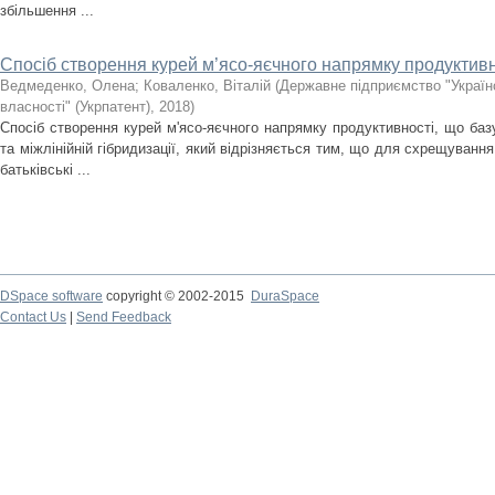
збільшення ...
Спосіб створення курей м’ясо-яєчного напрямку продуктивн
Ведмеденко, Олена
;
Коваленко, Віталій
(
Державне підприємство "Українс
власності" (Укрпатент)
,
2018
)
Спосіб створення курей м'ясо-яєчного напрямку продуктивності, що ба
та міжлінійній гібридизації, який відрізняється тим, що для схрещуван
батьківські ...
DSpace software
copyright © 2002-2015
DuraSpace
Contact Us
|
Send Feedback