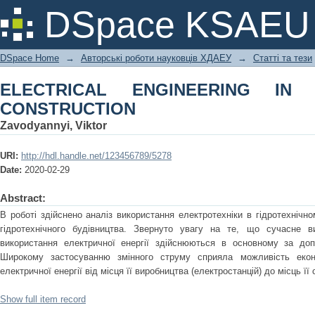
ELECTRICAL ENGINEERING IN HYDR
DSpace KSAEU
DSpace Home
→
Авторські роботи науковців ХДАЕУ
→
Статті та тези
ELECTRICAL ENGINEERING IN 
CONSTRUCTION
Zavodyannyi, Viktor
URI:
http://hdl.handle.net/123456789/5278
Date:
2020-02-29
Abstract:
В роботі здійснено аналіз використання електротехніки в гідротехнічно
гідротехнічного будівництва. Звернуто увагу на те, що сучасне в
використання електричної енергії здійснюються в основному за доп
Широкому застосуванню змінного струму сприяла можливість економ
електричної енергії від місця її виробництва (електростанцій) до місць ї
Show full item record