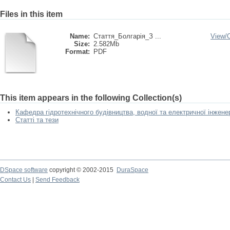
Files in this item
Name:
Стаття_Болгарія_З ...
View/
Size:
2.582Mb
Format:
PDF
This item appears in the following Collection(s)
Кафедра гідротехнічного будівництва, водної та електричної інженер
Статті та тези
DSpace software
copyright © 2002-2015
DuraSpace
Contact Us
|
Send Feedback