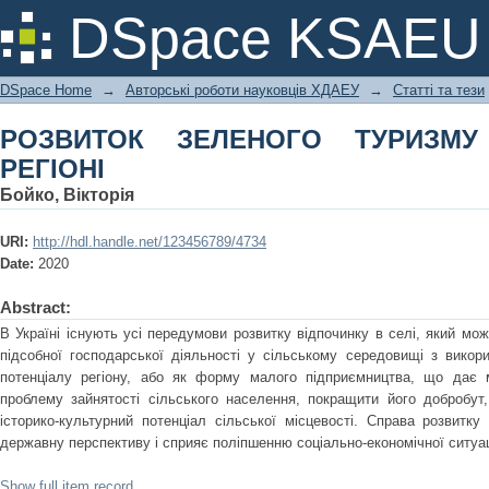
РОЗВИТОК ЗЕЛЕНОГО ТУРИЗМУ У ПІ
DSpace KSAEU
DSpace Home
→
Авторські роботи науковців ХДАЕУ
→
Статті та тези
РОЗВИТОК ЗЕЛЕНОГО ТУРИЗМУ
РЕГІОНІ
Бойко, Вікторія
URI:
http://hdl.handle.net/123456789/4734
Date:
2020
Abstract:
В Україні існують усі передумови розвитку відпочинку в селі, який м
підсобної господарської діяльності у сільському середовищі з викор
потенціалу регіону, або як форму малого підприємництва, що дає 
проблему зайнятості сільського населення, покращити його добробут
історико-культурний потенціал сільської місцевості. Справа розвитку
державну перспективу і сприяє поліпшенню соціально-економічної ситуаці
Show full item record