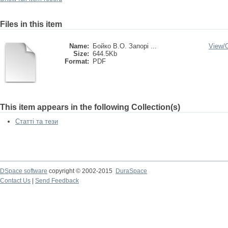
Files in this item
Name:
Бойко В.О. Запорі ...
View/
Size:
644.5Kb
Format:
PDF
This item appears in the following Collection(s)
Статті та тези
DSpace software
copyright © 2002-2015
DuraSpace
Contact Us
|
Send Feedback