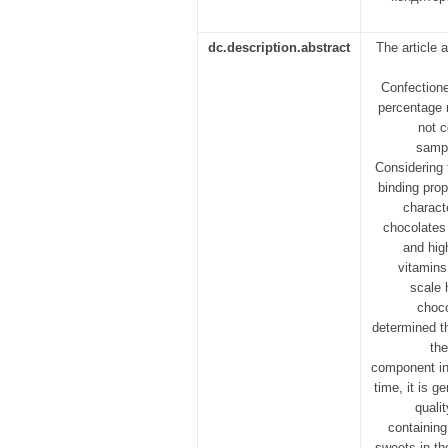
dc.description.abstract
The article 
Confectione
percentage 
not c
sampl
Considering 
binding pro
charact
chocolates 
and high
vitamins
scale 
choco
determined t
the
component in
time, it is g
quali
containing
sweets in th