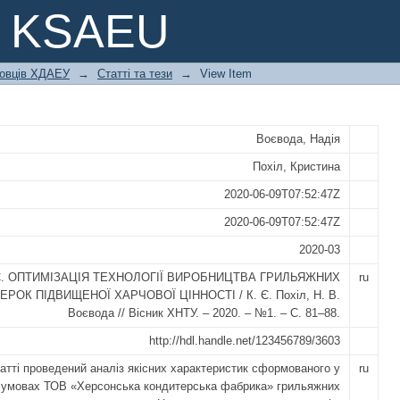
ології виробництва грильяжних ц
e KSAEU
ковців ХДАЕУ
→
Статті та тези
→
View Item
Воєвода, Надія
Похіл, Кристина
2020-06-09T07:52:47Z
2020-06-09T07:52:47Z
2020-03
. Є. ОПТИМІЗАЦІЯ ТЕХНОЛОГІЇ ВИРОБНИЦТВА ГРИЛЬЯЖНИХ
ru
ЕРОК ПІДВИЩЕНОЇ ХАРЧОВОЇ ЦІННОСТІ / К. Є. Похіл, Н. В.
Воєвода // Вісник ХНТУ. – 2020. – №1. – С. 81–88.
http://hdl.handle.net/123456789/3603
татті проведений аналіз якісних характеристик сформованого у
ru
 умовах ТОВ «Херсонська кондитерська фабрика» грильяжних