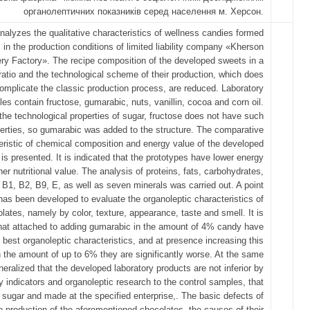
органолептичних показників серед населення м. Херсон.
analyzes the qualitative characteristics of wellness candies formed
in the production conditions of limited liability company «Kherson
ry Factory». The recipe composition of the developed sweets in a
ratio and the technological scheme of their production, which does
omplicate the classic production process, are reduced. Laboratory
es contain fructose, gumarabic, nuts, vanillin, cocoa and corn oil.
the technological properties of sugar, fructose does not have such
perties, so gumarabic was added to the structure. The comparative
eristic of chemical composition and energy value of the developed
is presented. It is indicated that the prototypes have lower energy
er nutritional value. The analysis of proteins, fats, carbohydrates,
 B1, B2, B9, E, as well as seven minerals was carried out. A point
has been developed to evaluate the organoleptic characteristics of
lates, namely by color, texture, appearance, taste and smell. It is
hat attached to adding gumarabiс in the amount of 4% candy have
 best organoleptic characteristics, and at presence increasing this
 the amount of up to 6% they are significantly worse. At the same
eneralized that the developed laboratory products are not inferior by
ty indicators and organoleptic research to the control samples, that
 sugar and made at the specified enterprise,. The basic defects of
e production of the aforementioned chocolates, the causes of their