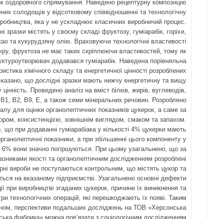
ок оздоровчого спрямування. Наведено рецептурну композицію
них солодощів у відсотковому співвідношенні та технологічну
иробництва, яка у не ускладнює класичних виробничий процес.
і зразки містять у своєму складі фруктозу, гуміарабік, горіхи,
акао та кукурудзяну олію. Враховуючи технологічні властивості
кру, фруктоза не має таких скріплюючи властивостей, тому як
уктуроутворювач додавався гуміарабік. Наведена порівняльна
ристика хімічного складу та енергетичної цінності розроблених
Вказано, що дослідні зразки мають нижчу енергетичну та вищу
 цінність. Проведено аналіз на вміст білків, жирів, вуглеводів,
в В1, В2, В9, Е, а також семи мінеральних речовин. Розроблено
алу для оцінки органолептичних показників цукерок, а саме за
ором, консистенцією, зовнішнім виглядом, смаком та запахом.
, що при додаванні гуміарабіака у кількості 4% цукерки мають
рганолептичні показники, а при збільшенні цього компоненту у
о 6% вони значно погіршуються. При цьому узагальнено, що за
азниками якості та органолептичним дослідженням розроблені
рні вироби не поступаються контрольним, що містять цукор та
ться на вказаному підприємстві. Узагальнено основні дефекти
ії при виробництві згаданих цукерок, причини їх виникнення та
ри технологічних операцій, які перешкоджають їх появі. Таким
ном, перспективи подальших досліджень на ТОВ «Херсонська
ська фабрика» можна пов’язати з соціологічним дослідженням