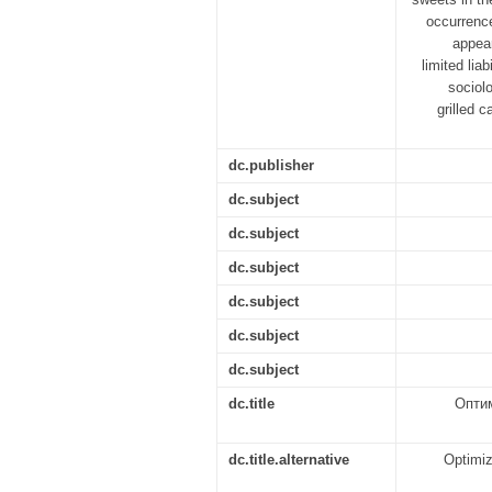
occurrence
appear
limited li
sociol
grilled 
dc.publisher
dc.subject
dc.subject
dc.subject
dc.subject
dc.subject
dc.subject
dc.title
Оптим
dc.title.alternative
Optimiz