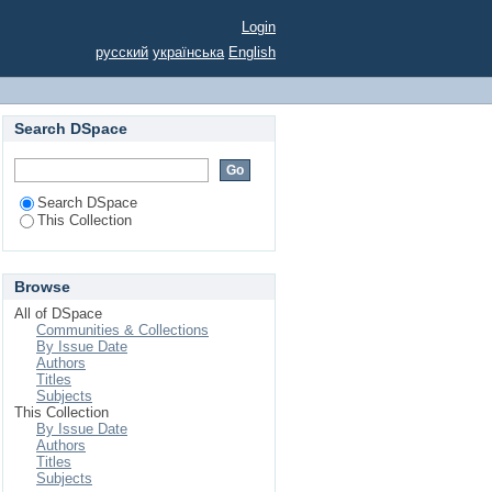
укерок підвищеної
Login
русский
українська
English
Search DSpace
Search DSpace
This Collection
Browse
All of DSpace
Communities & Collections
By Issue Date
Authors
Titles
Subjects
This Collection
By Issue Date
Authors
Titles
Subjects