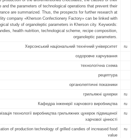
 and the parameters of technological operations that prevent their
ance are summarized. Thus, the prospects for further research at
ability company «Kherson Confectionery Factory» can be linked with
ogical study of organoleptic parameters in Kherson city. Keywords:
candies, health nutrition, technological scheme, recipe composition,
organoleptic parameters.
Херсонський національний технічний університет
ru
оздоровче харчування
технологічна схема
рецептура
органолептичні показники
грильяжні цукерки
ru
Кафедра інженерії харчового виробництва
ru
ізація технології виробництва грильяжних цукерок підвищеної
ru
харчової цінності
ation of production technology of grilled candies of increased food
ru
value