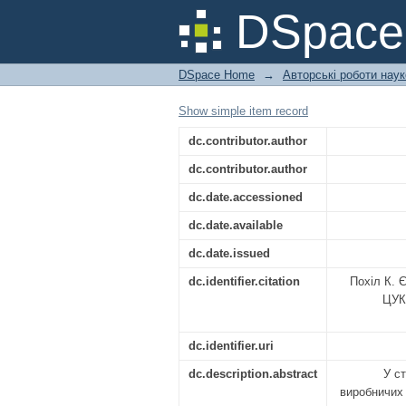
Оптимізація техн
DSpac
харчової цінності
DSpace Home
→
Авторські роботи нау
Show simple item record
dc.contributor.author
dc.contributor.author
dc.date.accessioned
dc.date.available
dc.date.issued
dc.identifier.citation
Похіл К
ЦУК
dc.identifier.uri
dc.description.abstract
У с
виробничих