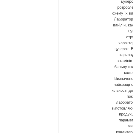
цукер
розробле
схему їх в
Лабораторн
ванілін, к
цу
стр
характе
цукерок. 
харчову
вітаміні
бальну шк
коль
Визначено
найкращі о
кількості д
пок
лаборато
виготовляю
продукц
парамет
чи
кондитер