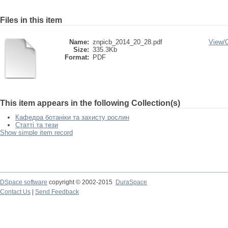
Files in this item
Name:
znpicb_2014_20_28.pdf
View/
Size:
335.3Kb
Format:
PDF
This item appears in the following Collection(s)
Кафедра ботаніки та захисту рослин
Статті та тези
Show simple item record
DSpace software
copyright © 2002-2015
DuraSpace
Contact Us
|
Send Feedback