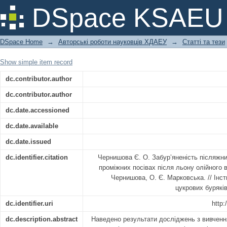
Забур’яненість післяжнивних посів
DSpace KSAEU
після льону олійного в умовах півдн
DSpace Home
→
Авторські роботи науковців ХДАЕУ
→
Статті та тези
Show simple item record
dc.contributor.author
dc.contributor.author
dc.date.accessioned
dc.date.available
dc.date.issued
dc.identifier.citation
Чернишова Є. О. Забур’яненість післяжнив
проміжних посівах після льону олійного в
Чернишова, О. Є. Марковська. // Інст
цукрових буряків
dc.identifier.uri
http:
dc.description.abstract
Наведено результати досліджень з вивченн