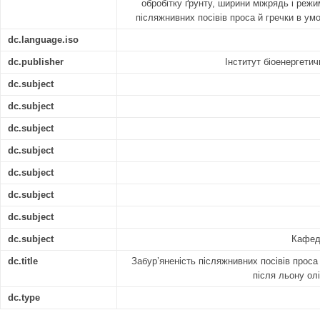
обробітку ґрунту, ширини міжрядь і режи
післяжнивних посівів проса й гречки в ум
dc.language.iso
dc.publisher
Інститут біоенергетич
dc.subject
dc.subject
dc.subject
dc.subject
dc.subject
dc.subject
dc.subject
dc.subject
Кафедр
dc.title
Забур’яненість післяжнивних посівів проса
після льону ол
dc.type