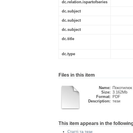
dc.relation.ispartofseries
dc.subject
dc.subject
dc.subject
dc.title
dc.type
Files in this item
Name:
Покотилюк 
Size:
3.162Mb
Format:
PDF
Description:
тези
This item appears in the following
Статті та тези