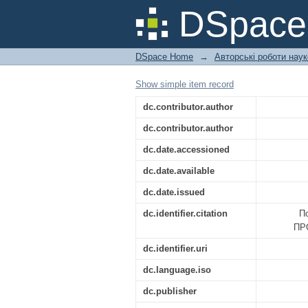
ВИРОБНИЦТВА БЕЗ
DSpac
РОСЛИННОЇ СИРОВ
DSpace Home
→
Авторські роботи нау
Show simple item record
dc.contributor.author
dc.contributor.author
dc.date.accessioned
dc.date.available
dc.date.issued
dc.identifier.citation
П
ПР
dc.identifier.uri
dc.language.iso
dc.publisher