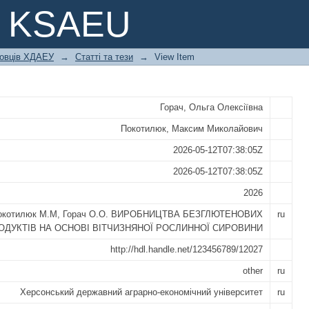
ГЛЮТЕНОВИХ ПРОДУКТІВ НА ОС
e KSAEU
ИНИ
ковців ХДАЕУ
→
Статті та тези
→
View Item
Горач, Ольга Олексіївна
Покотилюк, Максим Миколайович
2026-05-12T07:38:05Z
2026-05-12T07:38:05Z
2026
окотилюк М.М, Горач О.О. ВИРОБНИЦТВА БЕЗГЛЮТЕНОВИХ
ru
ОДУКТІВ НА ОСНОВІ ВІТЧИЗНЯНОЇ РОСЛИННОЇ СИРОВИНИ
http://hdl.handle.net/123456789/12027
other
ru
Херсонський державний аграрно-економічний університет
ru