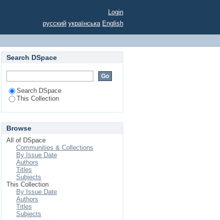
НОВІ ВІТЧИЗНЯНОЇ
Login
русский
українська
English
Search DSpace
Search DSpace
This Collection
Browse
All of DSpace
Communities & Collections
By Issue Date
Authors
Titles
Subjects
This Collection
By Issue Date
Authors
Titles
Subjects