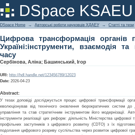
Цифрова трансформація органів пу
DSpace KSAEU
взаємодія та виклики воєнного часу
DSpace Home
→
Авторські роботи науковців ХДАЕУ
→
Статті та тези
Цифрова трансформація органів п
Україні:інструменти, взаємодія та
часу
Сербінова, Аліна
;
Башинський, Ігор
URI:
http://hdl.handle.net/123456789/12023
Date:
2026-04-23
Abstract:
У тезах доповіді досліджується процес цифрової трансформації орган
еволюціонував від технічного оновлення бюрократичних систем до д
управління та став стратегічним інструментом його модернізації. Авт
інструменти реалізації цих реформ: діяльність Міністерства цифрової
профільних заступників з цифрового розвитку (CDTO) з їх підгото
подолання цифрового розриву суспільства через розвиток цифрової гра