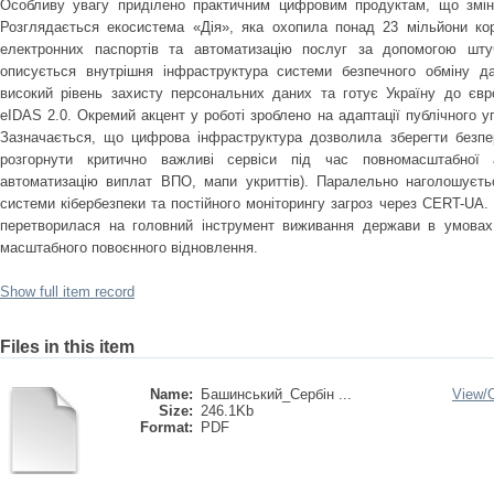
Особливу увагу приділено практичним цифровим продуктам, що змін
Розглядається екосистема «Дія», яка охопила понад 23 мільйони кор
електронних паспортів та автоматизацію послуг за допомогою штучн
описується внутрішня інфраструктура системи безпечного обміну д
високий рівень захисту персональних даних та готує Україну до євро
eIDAS 2.0. Окремий акцент у роботі зроблено на адаптації публічного у
Зазначається, що цифрова інфраструктура дозволила зберегти безпер
розгорнути критично важливі сервіси під час повномасштабної а
автоматизацію виплат ВПО, мапи укриттів). Паралельно наголошуєтьс
системи кібербезпеки та постійного моніторингу загроз через CERT-UA.
перетворилася на головний інструмент виживання держави в умовах
масштабного повоєнного відновлення.
Show full item record
Files in this item
Name:
Башинський_Сербін ...
View/
Size:
246.1Kb
Format:
PDF