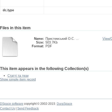
dc.type
Files in this item
Name:
Пристемський О.С. ...
View/
Size:
503.7Kb
Format:
PDF
This item appears in the following Collection(s)
Статті та тези
Show simple item record
DSpace software
copyright © 2002-2015
DuraSpace
Contact Us
|
Send Feedback