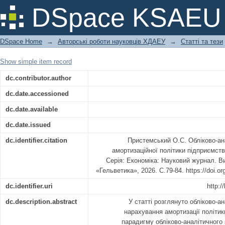
Обліково-аналітичні аспекти за
DSpace KSAEU
підприємств
DSpace Home
→
Авторські роботи науковців ХДАЕУ
→
Статті та тези
Show simple item record
dc.contributor.author
dc.date.accessioned
dc.date.available
dc.date.issued
dc.identifier.citation
Пристемський О.С. Обліково-ан
амортизаційної політики підприємств
Серія: Економіка: Науковий журнал. В
«Гельветика», 2026. С.79-84. https://doi.o
dc.identifier.uri
http:/
dc.description.abstract
У статті розглянуто обліково-а
нарахування амортизації політи
парадигму обліково-аналітичного 