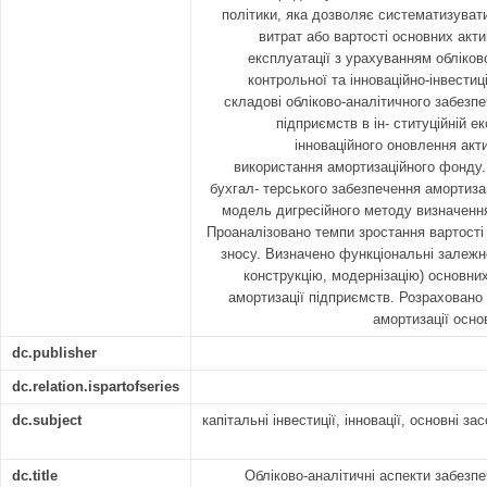
політики, яка дозволяє систематизуват
витрат або вартості основних акти
експлуатації з урахуванням обліково
контрольної та інноваційно-інвести
складові обліково-аналітичного забезпе
підприємств в ін- ституційній е
інноваційного оновлення акти
використання амортизаційного фонду.
бухгал- терського забезпечення амортиза
модель дигресійного методу визначення
Проаналізовано темпи зростання вартості 
зносу. Визначено функціональні залежно
конструкцію, модернізацію) основних
амортизації підприємств. Розраховано 
амортизації осно
dc.publisher
dc.relation.ispartofseries
dc.subject
капітальні інвестиції, інновації, основні з
dc.title
Обліково-аналітичні аспекти забезпе