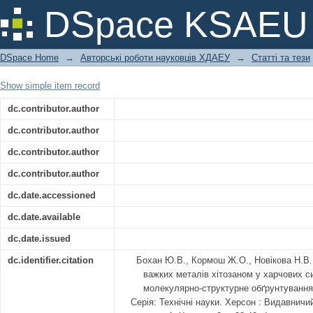
Сорбція іонів важких металі
DSpace KSAEU
експериментальне та молекулярно-с
DSpace Home
→
Авторські роботи науковців ХДАЕУ
→
Статті та тези
Show simple item record
dc.contributor.author
dc.contributor.author
dc.contributor.author
dc.contributor.author
dc.date.accessioned
dc.date.available
dc.date.issued
dc.identifier.citation
Бохан Ю.В., Кормош Ж.О., Новікова Н.В.,
важких металів хітозаном у харчових 
молекулярно-структурне обґрунтування.
Серія: Технічні науки. Херсон : Видавничи