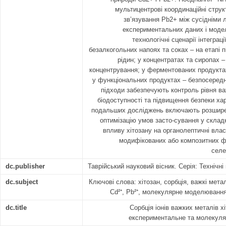
мультицентрові координаційні струк
зв’язування Pb2+ між сусідніми
експериментальних даних і моде
технологічні сценарії інтеграці
безалкогольних напоях та соках – на етапі 
рідин; у концентратах та сиропах – 
концентрування; у ферментованих продуктах
у функціональних продуктах – безпосередн
підходи забезпечують контроль рівня ва
біодоступності та підвищення безпеки ха
подальших досліджень включають розширен
оптимізацію умов засто-сування у склад
впливу хітозану на органолептичні влас
модифікованих або композитних ф
селе
dc.publisher
Таврійський науковий вісник. Серія: Технічні
dc.subject
Ключові слова: хітозан, сорбція, важкі метал
Cd²⁺, Pb²⁺, молекулярне моделювання
dc.title
Сорбція іонів важких металів х
експериментальне та молекуля