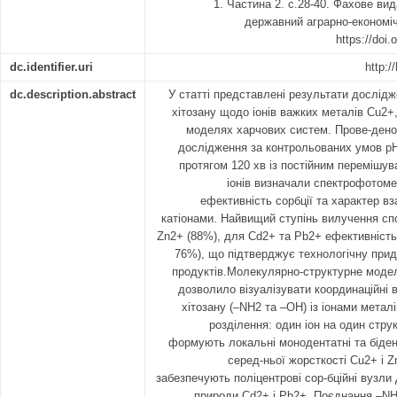
1. Частина 2. с.28-40. Фахове ви
державний аграрно-економіч
https://doi.
dc.identifier.uri
http:/
dc.description.abstract
У статті представлені результати дослід
хітозану щодо іонів важких металів Cu2+
моделях харчових систем. Прове-дено
дослідження за контрольованих умов pH
протягом 120 хв із постійним перемішув
іонів визначали спектрофотоме
ефективність сорбції та характер в
катіонами. Найвищий ступінь вилучення сп
Zn2+ (88%), для Cd2+ та Pb2+ ефективніст
76%), що підтверджує технологічну прид
продуктів.Молекулярно-структурне мод
дозволило візуалізувати координаційні 
хітозану (–NH2 та –OH) із іонами метал
розділення: один іон на один стру
формують локальні монодентатні та біден
серед-ньої жорсткості Cu2+ і Zn
забезпечують поліцентрові сор-бційні вузли 
природи Cd2+ і Pb2+. Поєднання –NH