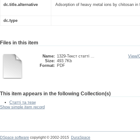
dc.title.alternative
Аdsorption of heavy metal ions by chitosan in
dc.type
Files in this item
Name:
1329-Текст статті ...
View/
Size:
493.7Kb
Format:
PDF
This item appears in the following Collection(s)
Статті та тези
Show simple item record
DSpace software
copyright © 2002-2015
DuraSpace