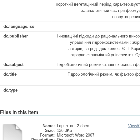
короткий вегетаційний період характеризуєт
за аналогічний час при формув
новоутворених
dc.language.iso
dc.publisher
Інноваційні підходи до раціонального вико
управління гідроекосистемами : збір
авторів; за ред. док. філос. Є. І. К
аграрно-економічний університет. Од
dc.subject
Гідробіологічний режим ставів як основа 
dc.title
Гідробіологічний режим, як фактор ф
dc.type
Files in this item
Name:
Lapsn_art_2.docx
View/
Size:
136.0Kb
Format:
Microsoft Word 2007
Description:
Основна стаття