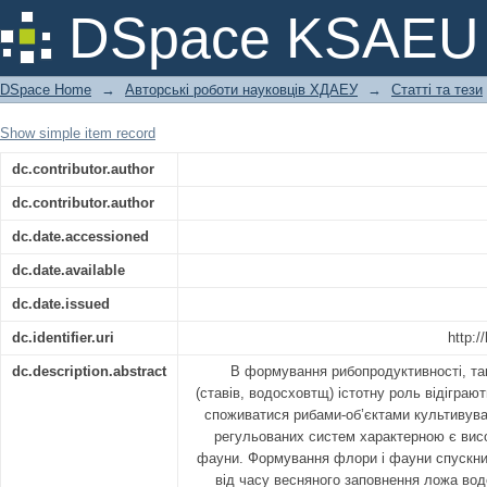
Гідробіологічний режим, як фа
DSpace KSAEU
нагульних ставів.
DSpace Home
→
Авторські роботи науковців ХДАЕУ
→
Статті та тези
Show simple item record
dc.contributor.author
dc.contributor.author
dc.date.accessioned
dc.date.available
dc.date.issued
dc.identifier.uri
http:/
dc.description.abstract
В формування рибопродуктивності, та
(ставів, водосховтщ) істотну роль відіграю
споживатися рибами-об’єктами культивува
регульованих систем характерною є висо
фауни. Формування флори і фауни спускних
від часу весняного заповнення ложа водо