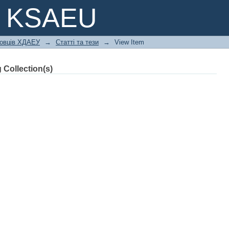
вирощування ремонтних груп веслоно
e KSAEU
ковців ХДАЕУ
→
Статті та тези
→
View Item
 Collection(s)