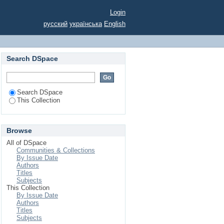
са.
Login
русский
українська
English
Search DSpace
Search DSpace
This Collection
Browse
All of DSpace
Communities & Collections
By Issue Date
Authors
Titles
Subjects
This Collection
By Issue Date
Authors
Titles
Subjects