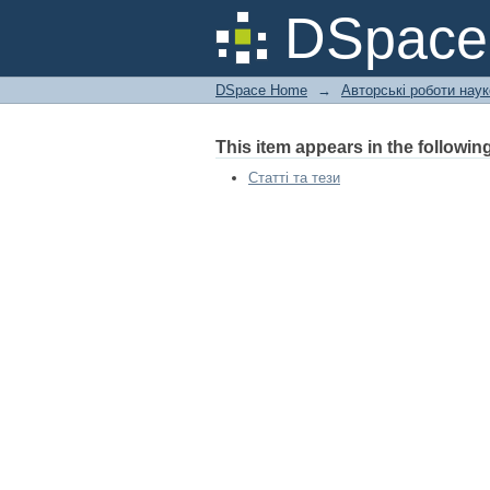
Екологічні аспекти 
DSpac
DSpace Home
→
Авторські роботи нау
This item appears in the following
Статті та тези