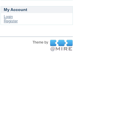
My Account
Login
Register
Theme by