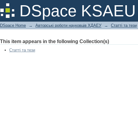
Штучний інтелект у землекористува
DSpace KSAEU
України
DSpace Home
→
Авторські роботи науковців ХДАЕУ
→
Статті та тези
This item appears in the following Collection(s)
Статті та тези