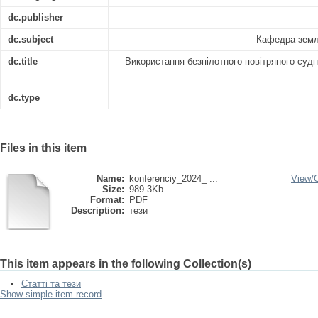
dc.publisher
dc.subject
Кафедра земле
dc.title
Використання безпілотного повітряного суд
dc.type
Files in this item
Name:
konferenciy_2024_ ...
View/
Size:
989.3Kb
Format:
PDF
Description:
тези
This item appears in the following Collection(s)
Статті та тези
Show simple item record