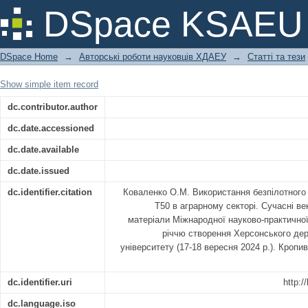
Використання безпілотного повітр
DSpace KSAEU
секторі
DSpace Home
→
Авторські роботи науковців ХДАЕУ
→
Статті та тези
Show simple item record
dc.contributor.author
dc.date.accessioned
dc.date.available
dc.date.issued
dc.identifier.citation
Коваленко О.М. Використання безпілотного
T50 в аграрному секторі. Сучасні ве
матеріали Міжнародної науково-практичної
річчю створення Херсонського дер
університету (17-18 вересня 2024 р.). Кропи
dc.identifier.uri
http:/
dc.language.iso