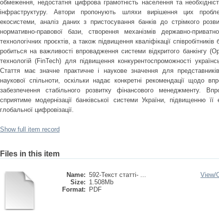
обмеження, недостатня цифрова грамотність населення та необхідність
інфраструктуру. Автори пропонують шляхи вирішення цих проблем
екосистеми, аналіз даних з пристосування банків до стрімкого розви
нормативно-правової бази, створення механізмів державно-приватн
технологічних проєктів, а також підвищення кваліфікації співробітників
робиться на важливості впровадження системи відкритого банкінгу (Op
технологій (FinTech) для підвищення конкурентоспроможності українс
Стаття має значне практичне і наукове значення для представників 
наукової спільноти, оскільки надає конкретні рекомендації щодо вп
забезпечення стабільного розвитку фінансового менеджменту. Впр
сприятиме модернізації банківської системи України, підвищенню її 
глобальної цифровізації.
Show full item record
Files in this item
Name:
592-Текст статті- ...
View/
Size:
1.508Mb
Format:
PDF