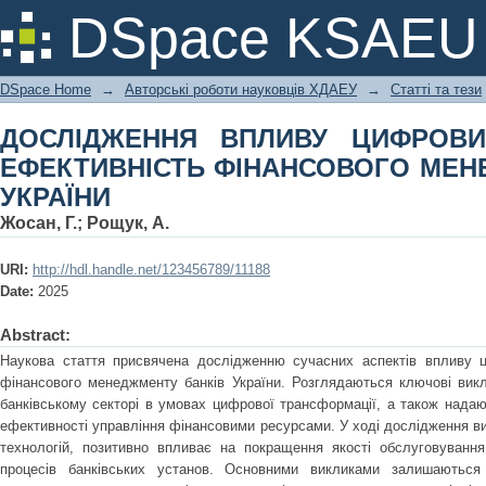
ДОСЛІДЖЕННЯ ВПЛИВУ ЦИФРО
DSpace KSAEU
ФІНАНСОВОГО МЕНЕДЖМЕНТУ БАНКІ
DSpace Home
→
Авторські роботи науковців ХДАЕУ
→
Статті та тези
ДОСЛІДЖЕННЯ ВПЛИВУ ЦИФРОВИ
ЕФЕКТИВНІСТЬ ФІНАНСОВОГО МЕН
УКРАЇНИ
Жосан, Г.
;
Рощук, А.
URI:
http://hdl.handle.net/123456789/11188
Date:
2025
Abstract:
Наукова стаття присвячена дослідженню сучасних аспектів впливу ц
фінансового менеджменту банків України. Розглядаються ключові викл
банківському секторі в умовах цифрової трансформації, а також нада
ефективності управління фінансовими ресурсами. У ході дослідження 
технологій, позитивно впливає на покращення якості обслуговування 
процесів банківських установ. Основними викликами залишаються п