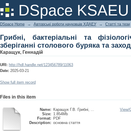
Грибні, бактеріальні та фізіологічн
DSpace KSAEU
та заходи боротьби з ними
DSpace Home
→
Авторські роботи науковців ХДАЕУ
→
Статті та тези
Грибні, бактеріальні та фізіоло
зберіганні столового буряка та захо
Каращук, Геннадій
URI:
http://hdl.handle.net/123456789/11063
Date:
2025-03-21
Show full item record
Files in this item
Name:
Каращук Г.В. Грибні, ...
View/
Size:
1.854Mb
Format:
PDF
Description:
основна стаття