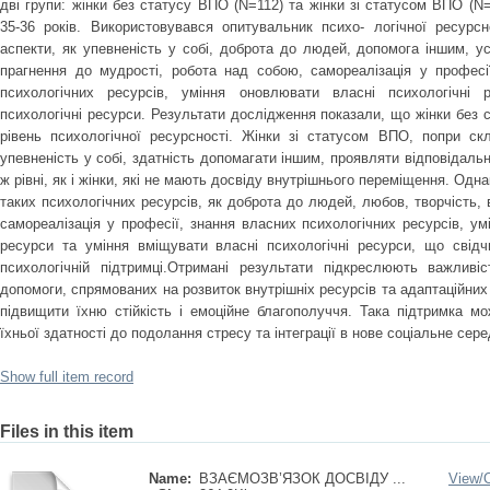
дві групи: жінки без статусу ВПО (N=112) та жінки зі статусом ВПО (N=
35-36 років. Використовувався опитувальник психо- логічної ресурс
аспекти, як упевненість у собі, доброта до людей, допомога іншим, усп
прагнення до мудрості, робота над собою, самореалізація у професії
психологічних ресурсів, уміння оновлювати власні психологічні 
психологічні ресурси. Результати дослідження показали, що жінки без
рівень психологічної ресурсності. Жінки зі статусом ВПО, попри скл
упевненість у собі, здатність допомагати іншим, проявляти відповідальн
ж рівні, як і жінки, які не мають досвіду внутрішнього переміщення. Одн
таких психологічних ресурсів, як доброта до людей, любов, творчість, 
самореалізація у професії, знання власних психологічних ресурсів, ум
ресурси та уміння вміщувати власні психологічні ресурси, що свідч
психологічній підтримці.Отримані результати підкреслюють важливіс
допомоги, спрямованих на розвиток внутрішніх ресурсів та адаптаційни
підвищити їхню стійкість і емоційне благополуччя. Така підтримка 
їхньої здатності до подолання стресу та інтеграції в нове соціальне сер
Show full item record
Files in this item
Name:
ВЗАЄМОЗВ’ЯЗОК ДОСВІДУ ...
View/