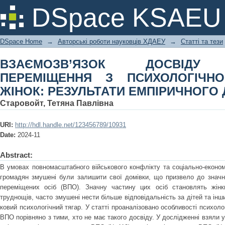
ВЗАЄМОЗВ’ЯЗОК ДОСВІДУ 
DSpace KSAEU
ПСИХОЛОГІЧНОЮ РЕСУРСНІСТЮ
ДОСЛІДЖЕННЯ
DSpace Home
→
Авторські роботи науковців ХДАЕУ
→
Статті та тези
ВЗАЄМОЗВ’ЯЗОК ДОСВІДУ 
ПЕРЕМІЩЕННЯ З ПСИХОЛОГІЧН
ЖІНОК: РЕЗУЛЬТАТИ ЕМПІРИЧНОГО
Старовойт, Тетяна Павлівна
URI:
http://hdl.handle.net/123456789/10931
Date:
2024-11
Abstract:
В умовах повномасштабного військового конфлікту та соціально-економіч
громадян змушені були залишити свої домівки, що призвело до значно
переміщених осіб (ВПО). Значну частину цих осіб становлять жінки
труднощів, часто змушені нести більше відповідальність за дітей та ін
ковий психологічний тягар. У статті проаналізовано особливості психолог
ВПО порівняно з тими, хто не має такого досвіду. У дослідженні взяли уч