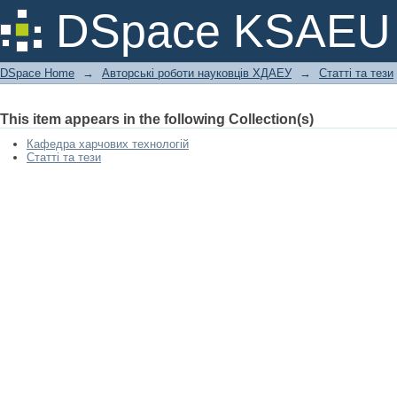
СУЧАСНІ АСПЕКТИ НАУКОВОГО З
DSpace KSAEU
МЕДИЦИНИ
DSpace Home
→
Авторські роботи науковців ХДАЕУ
→
Статті та тези
This item appears in the following Collection(s)
Кафедра харчових технологій
Статті та тези