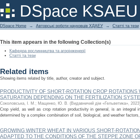
GROWING WINTER WHEAT IN VARI
DSpace KSAEU
MODELS ADAPTED TO THE CONDITIO
DSpace Home
→
Авторські роботи науковців ХДАЕУ
→
Статті та тези
This item appears in the following Collection(s)
Кафедра рослинництва та агроінженерії
Статті та тези
Related items
Showing items related by title, author, creator and subject.
PRODUCTIVITY OF SHORT-ROTATION CROP ROTATIONS
SATURATION DEPENDING ON THE FERTILIZATION SYST
Соколовська, І. М.
;
Мащенко, Ю. В.
(
Видавничий дім «Гельветика»
,
2023
Crop yield, as well as crop rotation productivity in general, is an integral ind
determined by a complex combination of soil, biological, and weather factors, th
GROWING WINTER WHEAT IN VARIOUS SHORT-ROTATIO
ADAPTED TO THE CONDITIONS OF THE STEPPE ZONE O