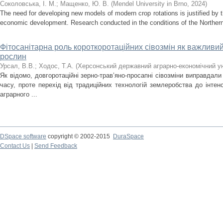
Соколовська, І. М.
;
Мащенко, Ю. В.
(
Mendel University in Brno
,
2024
)
The need for developing new models of modern crop rotations is justified by th
economic development. Research conducted in the conditions of the Northern
Фітосанітарна роль короткоротаційних сівозмін як важливий
рослин
Урсал, В.В.
;
Ходос, Т.А.
(
Херсонський державний аграрно-економічний ун
Як відомо, довгоротаційні зерно-трав’яно-просапні сівозміни виправдал
часу, проте перехід від традиційних технологій землеробства до інте
аграрного ...
DSpace software
copyright © 2002-2015
DuraSpace
Contact Us
|
Send Feedback