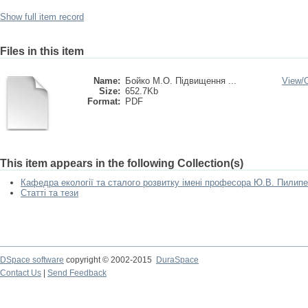
Show full item record
Files in this item
Name:
Бойко М.О. Підвищення ...
View/
Size:
652.7Kb
Format:
PDF
This item appears in the following Collection(s)
Кафедра екології та сталого розвитку імені професора Ю.В. Пилип
Статті та тези
DSpace software
copyright © 2002-2015
DuraSpace
Contact Us
|
Send Feedback