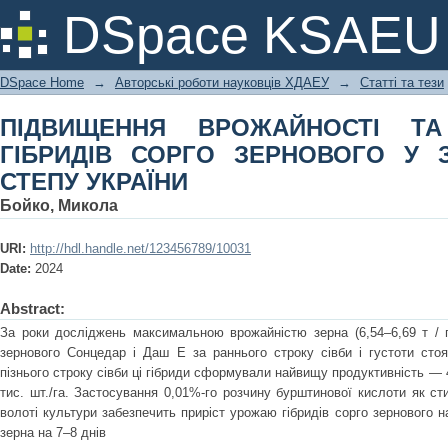
ПІДВИЩЕННЯ ВРОЖАЙНОСТІ ТА ЯКО
DSpace KSAEU
У ЗОНІ ПІВДЕННОГО СТЕПУ УКРАЇНИ
DSpace Home
→
Авторські роботи науковців ХДАЕУ
→
Статті та тези
ПІДВИЩЕННЯ ВРОЖАЙНОСТІ ТА
ГІБРИДІВ СОРГО ЗЕРНОВОГО У 
СТЕПУ УКРАЇНИ
Бойко, Микола
URI:
http://hdl.handle.net/123456789/10031
Date:
2024
Abstract:
За роки досліджень максимальною врожайністю зерна (6,54–6,69 т / г
зернового Сонцедар і Даш Е за раннього строку сівби і густоти стоя
пізнього строку сівби ці гібриди сформували найвищу продуктивність — 4,
тис. шт./га. Застосування 0,01%-го розчину бурштинової кислоти як с
волоті культури забезпечить приріст урожаю гібридів сорго зернового
зерна на 7–8 днів