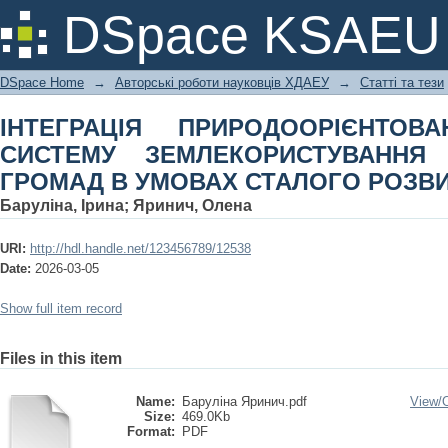
ІНТЕГРАЦІЯ ПРИРОДООРІЄ
DSpace KSAEU
ЗЕМЛЕКОРИСТУВАННЯ ТЕРИТОРІ
РОЗВИТКУ
DSpace Home
→
Авторські роботи науковців ХДАЕУ
→
Статті та тези
ІНТЕГРАЦІЯ ПРИРОДООРІЄНТО
СИСТЕМУ ЗЕМЛЕКОРИСТУВАННЯ 
ГРОМАД В УМОВАХ СТАЛОГО РОЗВ
Баруліна, Ірина
;
Яринич, Олена
URI:
http://hdl.handle.net/123456789/12538
Date:
2026-03-05
Show full item record
Files in this item
Name:
Баруліна Яринич.pdf
View/
Size:
469.0Kb
Format:
PDF