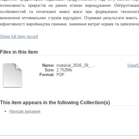
інтенсивність приростів на ранніх етапах вирощування. Обґрунтован
особливостей та початкової живої маси при формуванні технологій
визначенні оптимальних строків відгодівлі. Отримані результати мают
ефективності виробництва свинини, зниження витрат кормів та забезпече
Show full item record
Files in this item
Name:
material_2026_29_ ...
View/
Size:
2.752Mb
Format:
PDF
This item appears in the following Collection(s)
Наукові видання