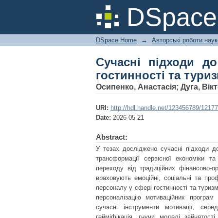
Сучасні підходи до м
DSpac
DSpace Home
→
Авторські роботи нау
Сучасні підходи до
гостинності та туриз
Осипенко, Анастасія
;
Дуга, Вік
URI:
http://hdl.handle.net/123456789/12177
Date:
2026-05-21
Abstract:
У тезах досліджено сучасні підходи до
трансформації сервісної економіки та
переходу від традиційних фінансово-о
враховують емоційні, соціальні та про
персоналу у сфері гостинності та туризм
персоналізацію мотиваційних програм
сучасні інструменти мотивації, сере
гейміфікація, гнучкі моделі зайнятос