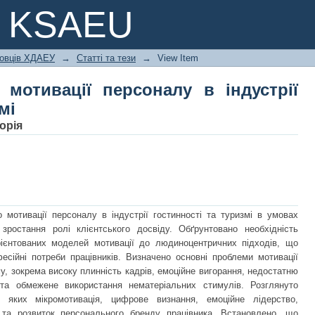
отивації персоналу в індустрії гости
e KSAEU
ковців ХДАЕУ
→
Статті та тези
→
View Item
 мотивації персоналу в індустрії
мі
торія
 мотивації персоналу в індустрії гостинності та туризмі в умовах
 зростання ролі клієнтського досвіду. Обґрунтовано необхідність
рієнтованих моделей мотивації до людиноцентричних підходів, що
фесійні потреби працівників. Визначено основні проблеми мотивації
у, зокрема високу плинність кадрів, емоційне вигорання, недостатню
 та обмежене використання нематеріальних стимулів. Розглянуто
д яких мікромотивація, цифрове визнання, емоційне лідерство,
ті та розвиток персонального бренду працівника. Встановлено, що