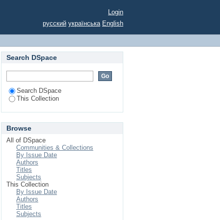
нності та туризмі
Login
русский
українська
English
Search DSpace
Search DSpace
This Collection
Browse
All of DSpace
Communities & Collections
By Issue Date
Authors
Titles
Subjects
This Collection
By Issue Date
Authors
Titles
Subjects