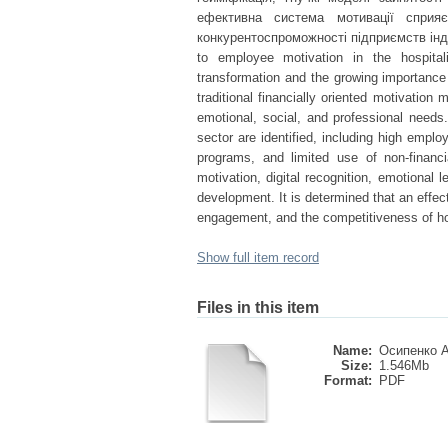
ефективна система мотивації сприяє
конкурентоспроможності підприємств інду
to employee motivation in the hospita
transformation and the growing importance
traditional financially oriented motivatio
emotional, social, and professional needs.
sector are identified, including high emplo
programs, and limited use of non-financ
motivation, digital recognition, emotional
development. It is determined that an effec
engagement, and the competitiveness of hos
Show full item record
Files in this item
Name:
Осипенко А.
Size:
1.546Mb
Format:
PDF