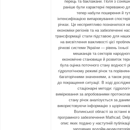
перець та баклажани. Поля з соняшн
раніше були характерні переважно дл
тепер набули поширення й тут
інтенсифікацією випаровування спостері
річках. Це несприятливо позначилося н
економіки регіонів та на забезпеченні н
трансформації стали підставою для нашо
на висвітлення важливості цієї пробле
річкові системи України — рівень їхньо
мешканців та секторів народно
економічне становище й розвиток тер
була оцінка поточного стану водності рі
гідрологічному режимі річок та порівнянн
багаторічними значеннями, а також роз
до покращення ситуації. В ході дослідж
стаціонарні методи: гідрологіч
вимірювання за апробованими протоколам
стану річок аналізується за даним
використовуючи інформацію з щорічників
Волинської області за останні в
програмного забезпечення Mathcad, Delph
опис яких подано у наступній публікаці
заплавних водойм-акумуляторів