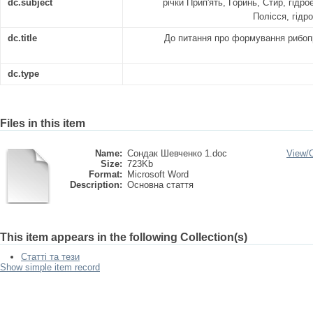
dc.subject
річки Прип'ять, Горинь, Стир, гідрое
Полісся, гідр
dc.title
До питання про формування рибоп
dc.type
Files in this item
Name:
Сондак Шевченко 1.doc
View/
Size:
723Kb
Format:
Microsoft Word
Description:
Основна стаття
This item appears in the following Collection(s)
Статті та тези
Show simple item record