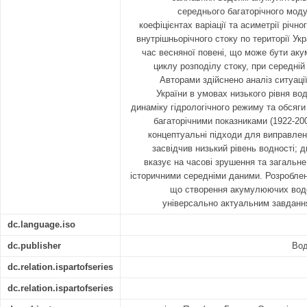
середнього багаторічного моду
коефіцієнтах варіації та асиметрії річн
внутрішньорічного стоку по території Укр
час весняної повені, що може бути аку
циклу розподілу стоку, при середній
Авторами здійснено аналіз ситуаці
України в умовах низького рівня во
динаміку гідрологічного режиму та обсяги
багаторічними показниками (1922-200
концептуальні підходи для виправлен
засвідчив низький рівень водності; 
вказує на часові зрушення та загальне
історичними середніми даними. Розроблен
що створення акумулюючих водой
універсально актуальним завдання
dc.language.iso
dc.publisher
Вод
dc.relation.ispartofseries
dc.relation.ispartofseries