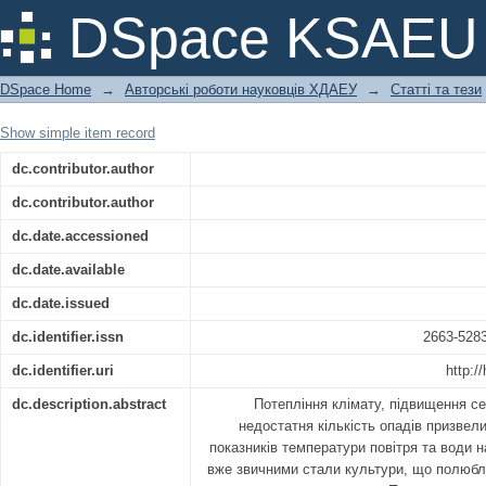
До питання про формування р
DSpace KSAEU
призначення
DSpace Home
→
Авторські роботи науковців ХДАЕУ
→
Статті та тези
Show simple item record
dc.contributor.author
dc.contributor.author
dc.date.accessioned
dc.date.available
dc.date.issued
dc.identifier.issn
2663-5283
dc.identifier.uri
http:/
dc.description.abstract
Потепління клімату, підвищення с
недостатня кількість опадів призвел
показників температури повітря та води на
вже звичними стали культури, що полюбл