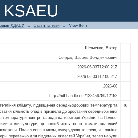
ВОДНОСТІ РІЧКОВИХ БАСЕЙНІВ УК
e KSAEU
 ПРИЧИНИ ТА НАСЛІДКИ
ковців ХДАЕУ
→
Статті та тези
→
View Item
Шевченко, Віктор
Сондак, Василь Волдимирович
2026-06-03T12:00:21Z
2026-06-03T12:00:21Z
2026-06
http://hdl.handle.net/123456789/12152
тепління клімату, підвищення середньодобових температур та
ru
статня кількість опадів призвели до зростання середньорічних
в температури повітря та води на території України. На Поліссі
ними стали культури, що полюбляють тепло: томати, солодкий
аклажани. Поля з соняшником, кукурудзою та соєю, які раніше
ерні переважно для південних областей України, тепер набули