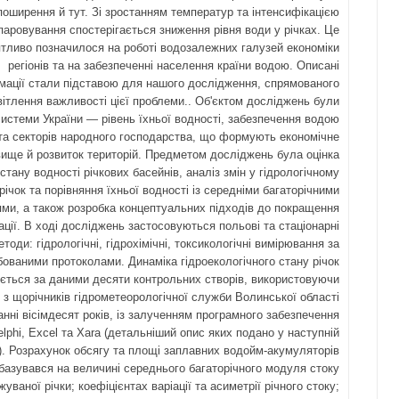
поширення й тут. Зі зростанням температур та інтенсифікацією
паровування спостерігається зниження рівня води у річках. Це
тливо позначилося на роботі водозалежних галузей економіки
регіонів та на забезпеченні населення країни водою. Описані
ації стали підставою для нашого дослідження, спрямованого
вітлення важливості цієї проблеми.. Об'єктом досліджень були
 системи України — рівень їхньої водності, забезпечення водою
та секторів народного господарства, що формують економічне
ище й розвиток територій. Предметом досліджень була оцінка
стану водності річкових басейнів, аналіз змін у гідрологічному
річок та порівняння їхньої водності із середніми багаторічними
ми, а також розробка концептуальних підходів до покращення
ації. В ході досліджень застосовуються польові та стаціонарні
етоди: гідрологічні, гідрохімічні, токсикологічні вимірювання за
бованими протоколами. Динаміка гідроекологічного стану річок
ується за даними десяти контрольних створів, використовуючи
 з щорічників гідрометеорологічної служби Волинської області
анні вісімдесят років, із залученням програмного забезпечення
lphi, Excel та Xara (детальніший опис яких подано у наступній
ї). Розрахунок обсягу та площі заплавних водойм-акумуляторів
 базувався на величині середнього багаторічного модуля стоку
уваної річки; коефіцієнтах варіації та асиметрії річного стоку;