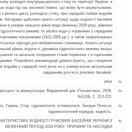
ному розподілі внутрішньорічного стоку по території України; а
гах води під час весняної повені, що може бути акумульовано,
 з річного циклу розподілу стоку, при середній глибині водойм
 м. Авторами здійснено аналіз ситуації щодо водності басейнів
аїни в умовах низького рівня води (межень) 2024 року, вивчено
гідрологічного режиму та обсяги води у порівнянні з середніми
торічними показниками (1922-2005 рр.), а також запропоновано
птуальні підходи для виправлення становища. Аналіз ситуації
изький рівень водності; динаміка гідрологічного режиму вказує
рушення та загальне погіршення станів порівняно з історичними
даними. Розроблені рекомендації демонструють, що створення
 водойм у середній течії річок не є універсально актуальним
завданням для всіх річкових басейнів.
other
ru
оресурси та аквакультура. Видавничий дім «Гельветика», 2026.
ru
№1(19). С. 213-223.
ть, Горинь, Стир, гідроекологія, іхтіоекологія, Західне Полісся,
ru
гідроекологічний коридор, водність.
АКТЕРИСТИКА ВОДНОСТІ РІЧКОВИХ БАСЕЙНІВ УКРАЇНИ У
ru
МЕЖЕННИЙ ПЕРІОД 2024 РОКУ: ПРИЧИНИ ТА НАСЛІДКИ