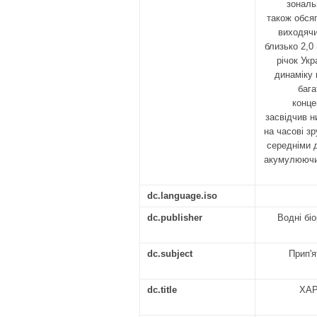
зональ
також обся
виходячи
близько 2,0
річок Укр
динаміку 
бага
конце
засвідчив н
на часові з
середніми 
акумулюючих
dc.language.iso
dc.publisher
Водні бі
dc.subject
Прип'я
dc.title
ХАР