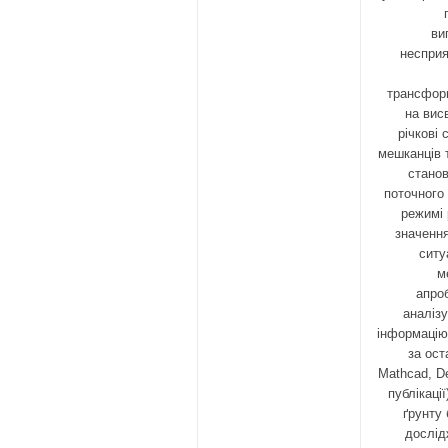
ви
несприя
трансформ
на вис
річкові
мешканців 
станов
поточного 
режимі 
значення
ситу
м
апро
аналіз
інформацію
за ост
Mathcad, De
публікаці
ґрунту
дослідж