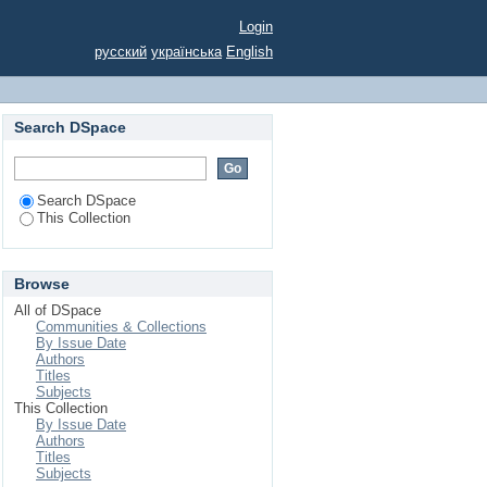
РАЇНИ У МЕЖЕННИЙ
Login
русский
українська
English
Search DSpace
Search DSpace
This Collection
Browse
All of DSpace
Communities & Collections
By Issue Date
Authors
Titles
Subjects
This Collection
By Issue Date
Authors
Titles
Subjects