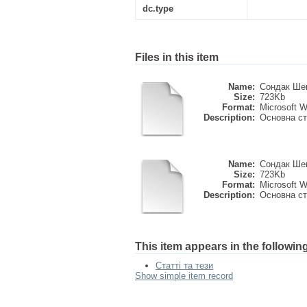
dc.type
Files in this item
Name:
Сондак Шев
Size:
723Kb
Format:
Microsoft 
Description:
Основна ст
Name:
Сондак Шев
Size:
723Kb
Format:
Microsoft 
Description:
Основна ст
This item appears in the following
Статті та тези
Show simple item record