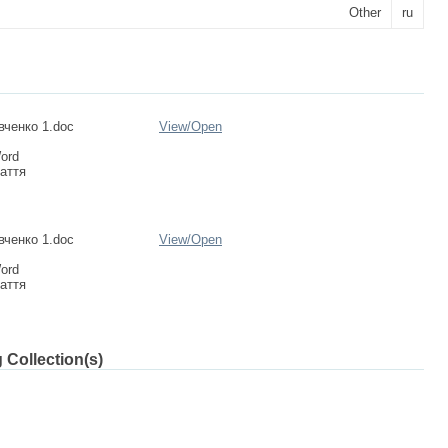
Other
ru
ченко 1.doc
View/
Open
Word
аття
ченко 1.doc
View/
Open
Word
аття
 Collection(s)