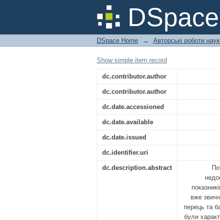
ХАРАКТЕРИСТИКА 
DSpac
ПЕРІОД 2024 РОКУ:
DSpace Home
→
Авторські роботи нау
Show simple item record
dc.contributor.author
dc.contributor.author
dc.date.accessioned
dc.date.available
dc.date.issued
dc.identifier.uri
dc.description.abstract
По
недо
показникі
вже звич
перець та б
були характ