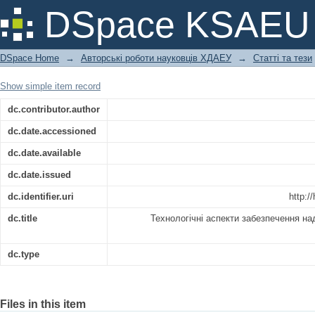
Технологічні аспекти забезпечення н
DSpace KSAEU
до ENTSO-E
DSpace Home
→
Авторські роботи науковців ХДАЕУ
→
Статті та тези
Show simple item record
dc.contributor.author
dc.date.accessioned
dc.date.available
dc.date.issued
dc.identifier.uri
http:/
dc.title
Технологічні аспекти забезпечення на
dc.type
Files in this item