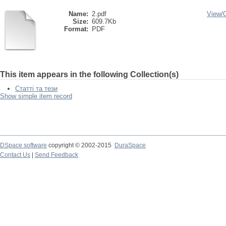
Name:
2.pdf
View/
Size:
609.7Kb
Format:
PDF
This item appears in the following Collection(s)
Статті та тези
Show simple item record
DSpace software
copyright © 2002-2015
DuraSpace
Contact Us
|
Send Feedback