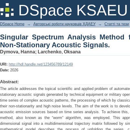
Singular Spectrum Analysis Method for
DSpace KSAEU
Signals.
DSpace Home
→
Авторські роботи науковців ХДАЕУ
→
Статті та тези
Singular Spectrum Analysis Method fo
Non-Stationary Acoustic Signals.
Dymova, Hanna
;
Larchenko, Oksana
URI:
http://hdl.handle.net/123456789/12149
Date:
2026
Abstract:
The article addresses the topical scientific and applied problem of automate
stationary acoustic signals generated by technical equipment or military ope
time series of complex acoustic patterns, the processing of which by classic
their non-stationarity and high noise levels. The aim of the work is to devel
acoustic emission sources based on time series analysis. To achieve this,
method, also known as the “worm” algorithm, was employed. This app
dimensional signal into a multidimensional trajectory matrix followed by s
mathematical model describes the process of unfolding the series, ca