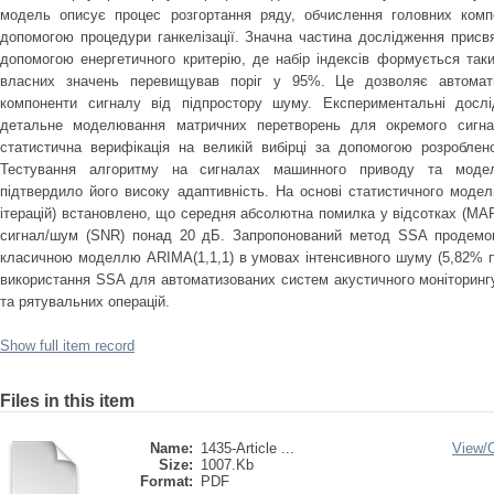
модель описує процес розгортання ряду, обчислення головних комп
допомогою процедури ганкелізації. Значна частина дослідження присв
допомогою енергетичного критерію, де набір індексів формується та
власних значень перевищував поріг у 95%. Це дозволяє автомати
компоненти сигналу від підпростору шуму. Експериментальні досл
детальне моделювання матричних перетворень для окремого сигна
статистична верифікація на великій вибірці за допомогою розроблен
Тестування алгоритму на сигналах машинного приводу та модельн
підтвердило його високу адаптивність. На основі статистичного мод
ітерацій) встановлено, що середня абсолютна помилка у відсотках (MA
сигнал/шум (SNR) понад 20 дБ. Запропонований метод SSA продемон
класичною моделлю ARIMA(1,1,1) в умовах інтенсивного шуму (5,82% п
використання SSA для автоматизованих систем акустичного моніторингу
та рятувальних операцій.
Show full item record
Files in this item
Name:
1435-Article ...
View/
Size:
1007.Kb
Format:
PDF