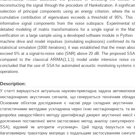
reconstructing the signal through the procedure of Hankelization. A significan
selection of principal components using an energy criterion, where the s
cumulative contribution of eigenvalues exceeds a threshold of 95%. This a
informative signal components from the noise subspace. Experimental s
detailed modeling of matrix transformations for a single signal in the Ma
verification on a large sample using a developed software module in Python. 
machine drive and model impulses (simulating explosions) confirmed its hi
statistical simulation (1000 iterations), it was established that the mean a
exceed 6% at a signal-to-noise ratio (SNR) above 20 dB. The proposed SS
compared to the classical ARIMA(1,1,1) model under intensive noise co
concluded that the use of SSA for automated acoustic monitoring systems is 
operations.
Description:
У статті вирішується актуальна науково-прикладна задача автоматизов
нестаціонарних акустичних сигналів, що генеруються технічним обладн
Основним об'єктом дослідження є часові ряди складних акустичних 
статистичними методами ускладнена через їхню нестаціонарність та ви
розробка завадостійкого методу ідентифікації джерел акустичної емісії 
досягнення поставленої мети застосовано метод аналізу сингулярного с
SSA), відомий як алгоритм «гусениця». Цей підхід базується на в
багатовимірну траєкторну матрицю з подальшим застосуванням сингул