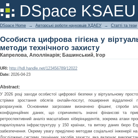
Особиста цифрова гігієна у вірту
DSpace KSAEU
захисту
DSpace Home
→
Авторські роботи науковців ХДАЕУ
→
Статті та тези
Особиста цифрова гігієна у віртуа
методи технічного захисту
Капрелова, Аполлінарія
;
Башинський, Ігор
URI:
http://hdl.handle.net/123456789/12022
Date:
2026-04-23
Abstract:
У 2026 році заходи особистої цифрової безпеки у віртуальному прост
стрімке зростання обсягів онлайн-послуг, поширення віддаленої 
розрахунків. Основними загрозами визначено фішинг, спроби зл
конфіденційних даних, що спричиняють значні фінансові та прив
ретроспективний аналіз масштабних кіберінцидентів, зокрема атаки п
паралізувала інфраструктуру у 150 країнах, та витоку даних бюро Equ
забезпечення. Окрему увагу приділено методам соціальної інженерії на 
Досліджено систему технічних засобів захисту, яка включає використа