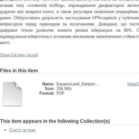
атакам типу «credential stuffing», впровадження двофакторної автент
додатки або апаратні ключі, а також регулярне оновлення операційних
даних. Обґрунтовано доцільність застосування VPN-сервісів у публічн
вебресурсів перед переходом за посиланнями. Доведено, що посл
цифрової гігієни дозволяє знизити ризики кіберзагроз на 90%.
індивідуальна кібергігієна є основним механізмом забезпечення стійкос
житті.
Show full item record
Files in this item
Name:
Башинський_Капрел ...
View/
Size:
256.5Kb
Format:
PDF
This item appears in the following Collection(s)
Статті та тези