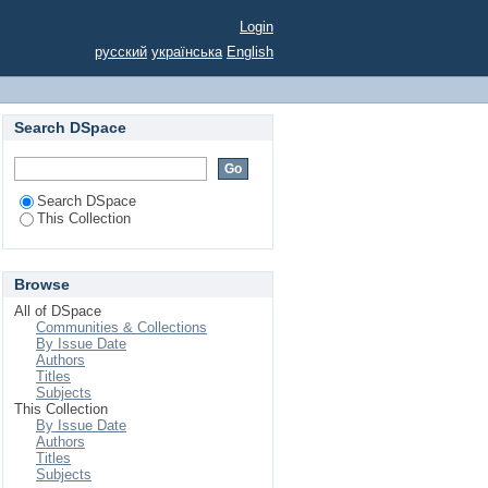
КОМЕРЦІАЛІЗАЦІЇ
Login
русский
українська
English
Search DSpace
Search DSpace
This Collection
Browse
All of DSpace
Communities & Collections
By Issue Date
Authors
Titles
Subjects
This Collection
By Issue Date
Authors
Titles
Subjects