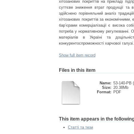
хітозанових покриттів на прикладі підп
суттєве зниження втрат продукції та в
здійснено порівняльний аналіз традицій
хітозанових покриттів за економічними,
бар’єрами комерціалізації є висока соб
потреба у нормативному регулюванні. О
матеріалів в Україні та доцільні
конкурентоспроможності харчової галузі.
Show full item record
Files in this item
Name:
53-140-PB (
Size:
20.38Mb
Format:
PDF
This item appears in the following
Статті та тези