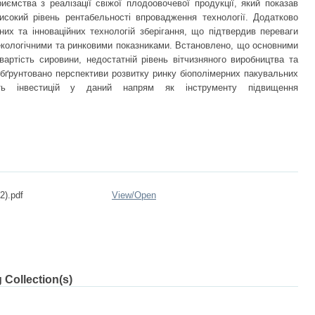
риємства з реалізації свіжої плодоовочевої продукції, який показав
исокий рівень рентабельності впровадження технології. Додатково
них та інноваційних технологій зберігання, що підтвердив переваги
 екологічними та ринковими показниками. Встановлено, що основними
івартість сировини, недостатній рівень вітчизняного виробництва та
бґрунтовано перспективи розвитку ринку біополімерних пакувальних
сть інвестицій у даний напрям як інструменту підвищення
2).pdf
View/
Open
 Collection(s)