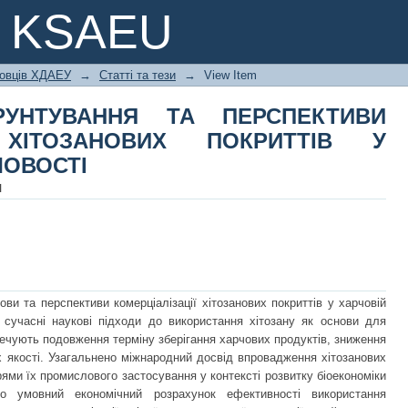
РУНТУВАННЯ ТА ПЕРСПЕКТИВИ 
e KSAEU
ИТТІВ У ХАРЧОВІЙ ПРОМИСЛОВОСТІ
ковців ХДАЕУ
→
Статті та тези
→
View Item
РУНТУВАННЯ ТА ПЕРСПЕКТИВИ
Ї ХІТОЗАНОВИХ ПОКРИТТІВ У
ЛОВОСТІ
я
ви та перспективи комерціалізації хітозанових покриттів у харчовій
 сучасні наукові підходи до використання хітозану як основи для
печують подовження терміну зберігання харчових продуктів, зниження
їх якості. Узагальнено міжнародний досвід впровадження хітозанових
прями їх промислового застосування у контексті розвитку біоекономіки
но умовний економічний розрахунок ефективності використання