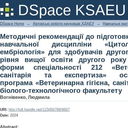
Методичні рекомендації до під
DSpace KSAEU
дисципліни «Цитологія, гістологія
(магістерського) рівня вищої осві
DSpace Home
→
Авторські роботи науковців ХДАЕУ
→
Навчальні мат
спеціальності 212 «Ветеринарна гіг
професійна програма «Ветеринарна г
Методичні рекомендації до підготов
технологічного факультету
навчальної дисципліни «Цитоло
ембріологія» для здобувачів другог
рівня вищої освіти другого року
форми спеціальності 212 «Вете
санітарія та експертиза» осві
програма «Ветеринарна гігієна, сані
біолого-технологічного факультету
Вогнівенко, Людмила
URI:
http://hdl.handle.net/123456789/9667
Date:
2024
Abstract: