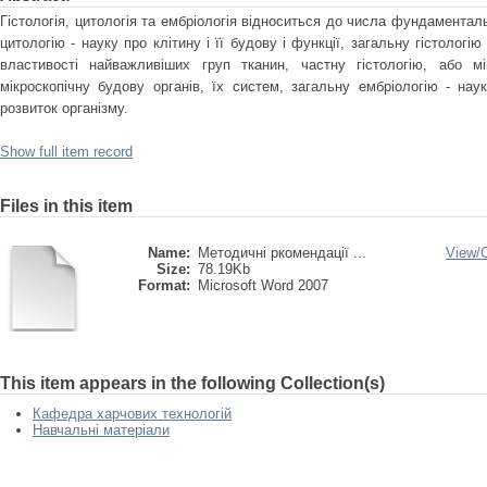
Гістологія, цитологія та ембріологія відноситься до числа фундаментал
цитологію - науку про клітину і її будову і функції, загальну гістологі
властивості найважливіших груп тканин, частну гістологію, або м
мікроскопічну будову органів, їх систем, загальну ембріологію - нау
розвиток організму.
Show full item record
Files in this item
Name:
Методичні ркомендації ...
View/
Size:
78.19Kb
Format:
Microsoft Word 2007
This item appears in the following Collection(s)
Кафедра харчових технологій
Навчальні матеріали