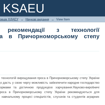
і рекомендації з технології ви
e KSAEU
степу України
ковців ХДАЕУ
→
Наукові видання
→
View Item
чі рекомендації з технології
са в Причорноморському степу
х технологій вирощування проса в Причорноморському степу Укра­їни
що дасть у свою чергу можливість забезпечити народне господарство
кормами та дієтичною продукцією харчування.Науково-виробничі
проса в Причорноморському степу України рекомендуються для
 навчальному процесі спеціалістів, слухачів та студентів аграрних