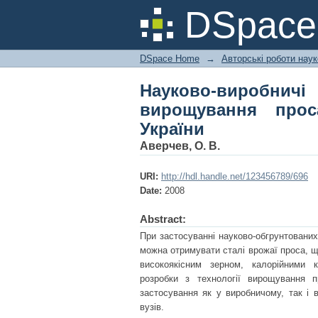
Науково-виробнич
DSpac
Причорноморському 
DSpace Home
→
Авторські роботи нау
Науково-виробни
вирощування про
України
Аверчев, О. В.
URI:
http://hdl.handle.net/123456789/696
Date:
2008
Abstract:
При застосуванні науково-обгрунтовани
можна отримувати сталі врожаї проса, 
високоякісним зер­ном, калорійними 
розробки з технології вирощування 
застосування як у виробничому, так і в
вузів.