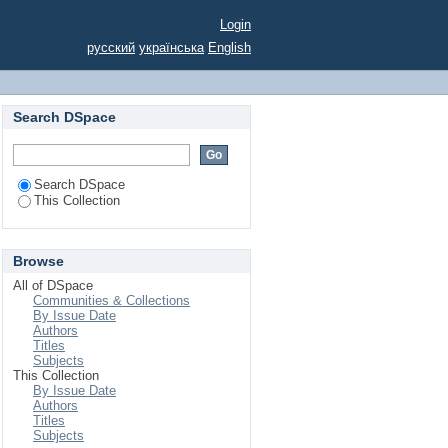
рощування проса в
Login
русский
українська
English
Search DSpace
Search DSpace
This Collection
Browse
All of DSpace
Communities & Collections
By Issue Date
Authors
Titles
Subjects
This Collection
By Issue Date
Authors
Titles
Subjects