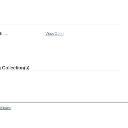
. ...
View/
Open
 Collection(s)
aSpace