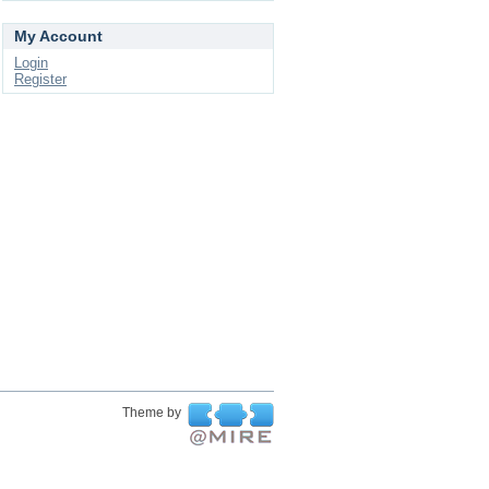
My Account
Login
Register
Theme by