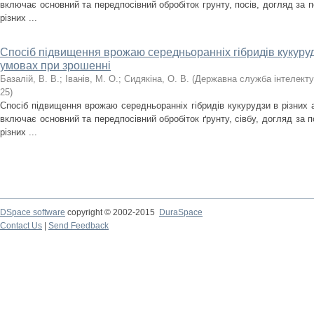
включає основний та передпосівний обробіток грунту, посів, догляд за 
різних ...
Спосіб підвищення врожаю середньоранніх гібридів кукуруд
умовах при зрошенні
Базалій, В. В.
;
Іванів, М. О.
;
Сидякіна, О. В.
(
Державна служба інтелекту
25
)
Спосіб підвищення врожаю середньоранніх гібридів кукурудзи в різних 
включає основний та передпосівний обробіток ґрунту, сівбу, догляд за 
різних ...
DSpace software
copyright © 2002-2015
DuraSpace
Contact Us
|
Send Feedback