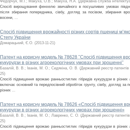
Федорчук, М.І.
;
Макуха, О.В.
;
Макуха, Н.А.
(
Державна служба інтелектуа
Спосіб вирощування фенхелю звичайного в посушливих умовах півдня
після збирання попередника, сівбу, догляд за посівом, збирання вр
восени, ...
Спосіб підвищення врожайності різних сортів пшениці м’яко
Степу України
Домарацький, Є.О.
(
2013-11-21
)
Патент на корисну модель № 78628 "Спосіб підвищення вр
кукурудзи в різних агроекологічних умовах при зрошенні"
Базалій, В. В.
;
Іванів, М. О.
;
Сидякіна, О. В.
(
Державний реєстр патентів 
25
)
Спосіб підвищення врожаю ранньостиглих гібридів кукурудзи в різних 
включає основний та передпосівний обробіток грунту, сівбу, догляд за 
різних ...
Патент на корисну модель № 78626 «Спосіб підвищення вр
кукурудзи в різних агроекологічних умовах при зрошенні»
Базалій, В. В.
;
Іванів, М. О.
;
Лавренко, С. О.
(
Державний реєстр патентів 
25
)
Спосіб підвищення врожаю ранньостиглих гібридів кукурудзи в різних 