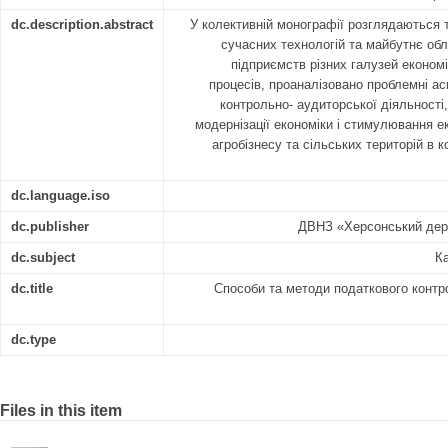
dc.description.abstract
У колективній монографії розглядаються т
сучасних технологій та майбутнє обл
підприємств різних галузей економі
процесів, проаналізовано проблемні ас
контрольно- аудиторської діяльності
модернізації економіки і стимулювання ек
агробізнесу та сільських територій в к
dc.language.iso
dc.publisher
ДВНЗ «Херсонський держ
dc.subject
К
dc.title
Способи та методи податкового контр
dc.type
Files in this item