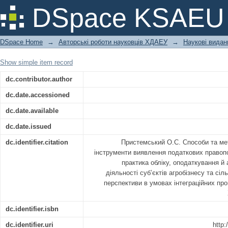
Способи та методи податкового
DSpace KSAEU
податкових правопорушень
DSpace Home
→
Авторські роботи науковців ХДАЕУ
→
Наукові видан
Show simple item record
dc.contributor.author
dc.date.accessioned
dc.date.available
dc.date.issued
dc.identifier.citation
Пристемський О.С. Способи та ме
інструменти виявлення податкових правопо
практика обліку, оподаткування й
діяльності суб’єктів агробізнесу та сіль
перспективи в умовах інтеграційних про
dc.identifier.isbn
dc.identifier.uri
http: