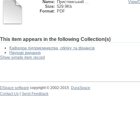
Name:
Пристемський ...
View/
Size:
529.9Kb
Format:
PDF
This item appears in the following Collection(s)
Кафедра підприємництва, обліку та фінансів
Наукові видання
Show simple item record
DSpace software
copyright © 2002-2015
DuraSpace
Contact Us
|
Send Feedback