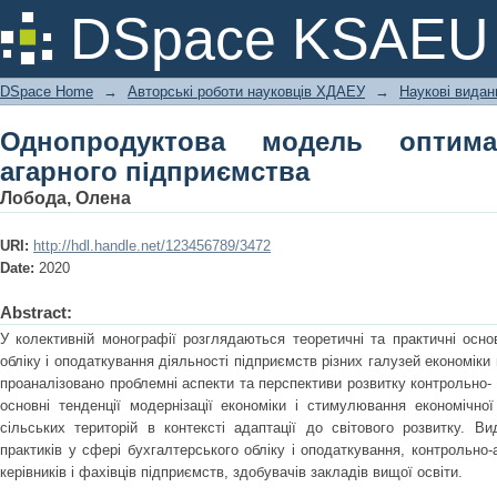
Однопродуктова модель оптимально
DSpace KSAEU
DSpace Home
→
Авторські роботи науковців ХДАЕУ
→
Наукові видан
Однопродуктова модель оптима
агарного підприємства
Лобода, Олена
URI:
http://hdl.handle.net/123456789/3472
Date:
2020
Abstract:
У колективній монографії розглядаються теоретичні та практичні осно
обліку і оподаткування діяльності підприємств різних галузей економіки 
проаналізовано проблемні аспекти та перспективи розвитку контрольно- 
основні тенденції модернізації економіки і стимулювання економічної 
сільських територій в контексті адаптації до світового розвитку. В
практиків у сфері бухгалтерського обліку і оподаткування, контрольно-а
керівників і фахівців підприємств, здобувачів закладів вищої освіти.