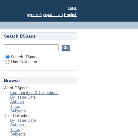
обувачів другого
Login
йної програми «Водні
русский
українська
English
одні біоресурси та
не господарство та
Search DSpace
Search DSpace
This Collection
Browse
All of DSpace
Communities & Collections
By Issue Date
Authors
Titles
Subjects
This Collection
By Issue Date
Authors
Titles
Subjects