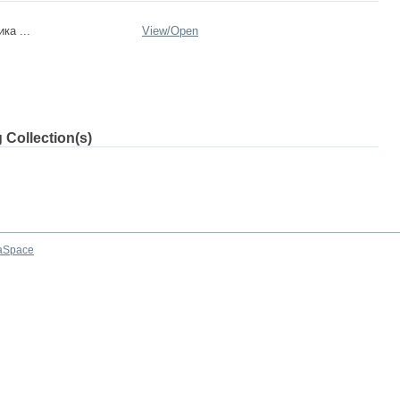
ка ...
View/
Open
 Collection(s)
aSpace