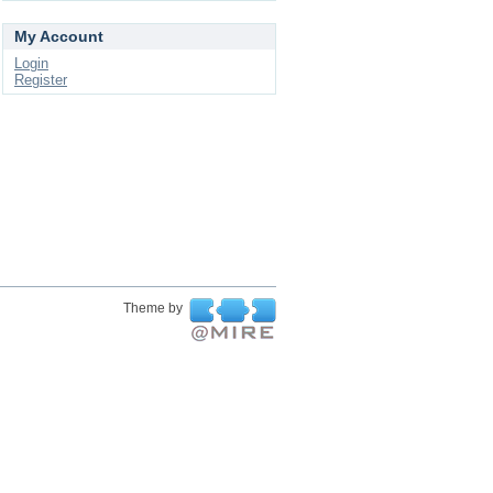
My Account
Login
Register
Theme by