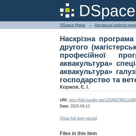
Наскрізна прогр
DSpac
(магістерського) рі
біоресурси та акв
DSpace Home
→
Авторські роботи нау
аквакультура» гал
ветеринарна медиц
Наскрізна програма
другого (магістерсь
професійної про
аквакультура» спец
аквакультура» галуз
господарство та ве
Коржов, Є. І.
URI:
http://hdl.handle.net/123456789/11498
Date:
2025-09-12
Show full item record
Files in this item