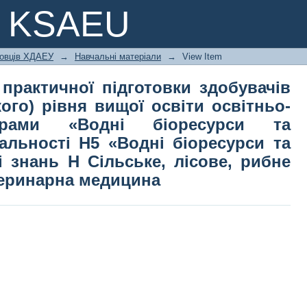
ама практичної підготовки зд
e KSAEU
вня вищої освіти освітньо-професі
акультура» спеціальності Н5 «В
ковців ХДАЕУ
→
Навчальні матеріали
→
View Item
узі знань H Сільське, лісове, риб
ина
 практичної підготовки здобувачів
кого) рівня вищої освіти освітньо-
грами «Водні біоресурси та
іальності Н5 «Водні біоресурси та
і знань H Сільське, лісове, рибне
теринарна медицина