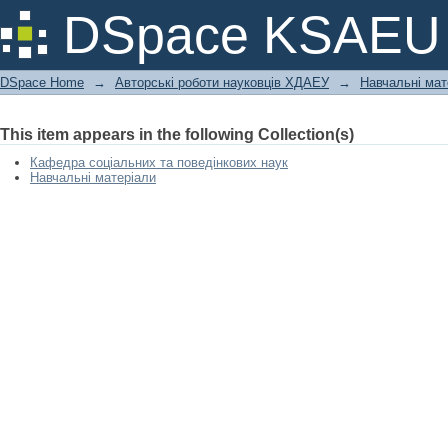
Методичні рекомендації «Етнопсихо
DSpace KSAEU
навчаються за освітньою програмою
053 «Психологія»
DSpace Home
→
Авторські роботи науковців ХДАЕУ
→
Навчальні мат
This item appears in the following Collection(s)
Кафедра соціальних та поведінкових наук
Навчальні матеріали