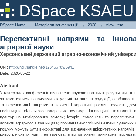
Перспективні напрями та інноваційн
DSpace KSAEU
DSpace Home
→
Матеріали конференцій
→
2020
→
View Item
Перспективні напрями та іннова
аграрної науки
Херсонський державний аграрно-економічний універс
URI:
http://hdl.handle.net/123456789/5941
Date:
2020-05-22
Abstract:
У матеріалах конференції висвітлено науково-практичні результати та і
за тематичними напрямами: актуальні питання інтродукції, особливості 
та перспективні напрями в захисті і карантині рослин; сучасні дося
насінництві сільськогосподарських культур; інноваційні технології
культур на меліорованих землях; історія, сучасність та перспективи 
аспекти аграрного виробництва; проблеми екологічної безпеки сучасних 
пошуку можуть бути використані для визначення пріоритетних напрямі
нових наукових ідей. Для здобувачів вищої освіти, аспірантів, викладачі