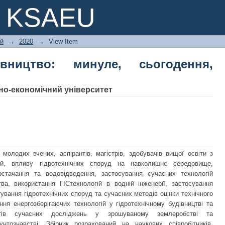
ництво: минуле, сьогодення, майбутн
e KSAEU
ій
→
2020
→
View Item
івництво: минуле, сьогодення,
о-економічний університет
 молодих вчених, аспірантів, магістрів, здобувачів вищої освіти з
ацій, впливу гідротехнічних споруд на навколишнє середовище,
остачання та водовідведення, застосування сучасних технологій
тва, використання ГІСтехнологій в водній інженерії, застосування
ування гідротехнічних споруд та сучасних методів оцінки технічного
ння енергозберігаючих технологій у гідротехнічному будівництві та
татів сучасних досліджень у зрошуваному землеробстві та
унтознавстві. Збірник розрахований на наукових співробітників,