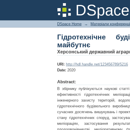
Гідротехнічне будів
DSpac
DSpace Home
→
Матеріали конференц
Гідротехнічне буд
майбутнє
Херсонський державний аграрн
URI:
http://hdl.handle.net/123456789/5216
Date:
2020
Abstract:
В збірнику публікуються наукові статті
ефективності гідротехнічних меліор
інженерного захисту територій, водоп
гідротехнічного будівельного виробниц
сучасних досягнень вишукувань і проект
стану гідротехнічних споруд, застосува
меліораціях, застосування резуль
плодоовочівництві, меліоративному ґр