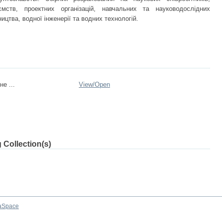
иємств, проектних організацій, навчальних та науководослідних
ництва, водної інженерії та водних технологій.
не ...
View/
Open
 Collection(s)
aSpace