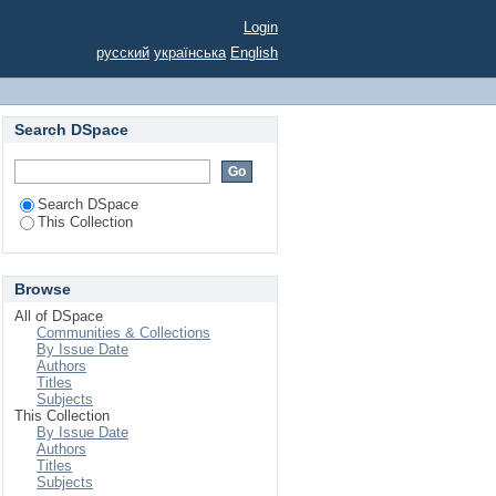
є
Login
русский
українська
English
Search DSpace
Search DSpace
This Collection
Browse
All of DSpace
Communities & Collections
By Issue Date
Authors
Titles
Subjects
This Collection
By Issue Date
Authors
Titles
Subjects