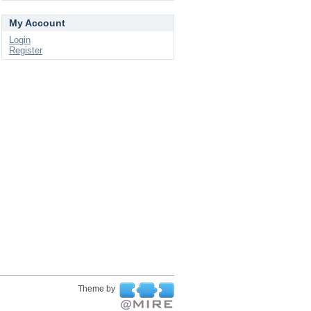
My Account
Login
Register
Theme by